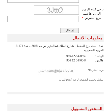
يرجى كتابة الرموز
التي تراها ضمن
مربع النصوص
*
معلومات الاتصال
جدة -البلد، برج المحمل، شارع الملك عبدالعزيز ص.ب: 16645، جدة 21474
العربية السعودية
الهاتف:
966-12-6420552
فاكس:
966-12-6440047
بريد الشركة:
يمكنك تحديث الصفحة لرؤية أوضح للبريد
الشخص المسؤول