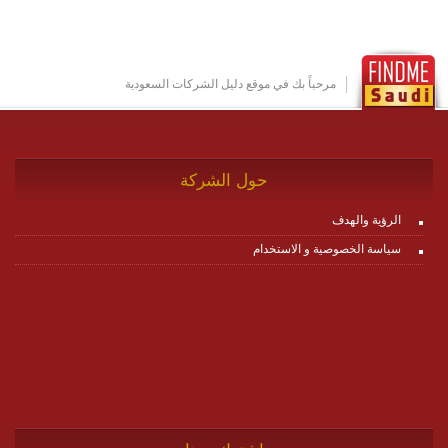
تخدم أي سيناريو تراسل مهما كان معقدا عبر إضافة ومعايرة
عناصر ديناميكية (dynamic items) وتجهيز إعدادات التواصل
بين ال items وترك الأمر لمنصة زاجل للقيام بالباقي.
للاطلاع على كافة التفاصيل عبر الموقع :
http://www.plutosms.com/zagel
مرحباً بك في موقع دليل الشركات السعودية
حول الشركة
الرؤية والهدف
سياسة الخصوصية و الاستخدام