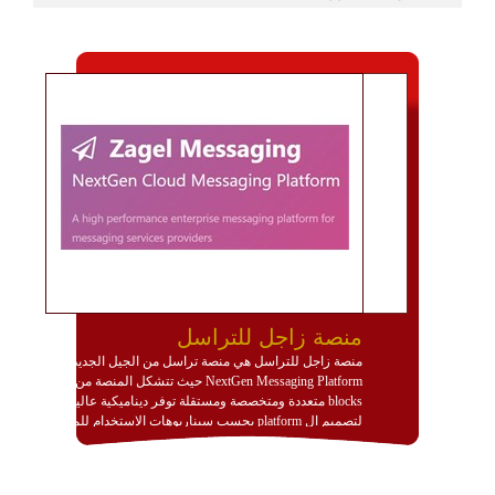
منصة زاجل للتراسل
منصة زاجل للتراسل هي منصة تراسل من الجيل الجديد
NextGen Messaging Platform حيث تتشكل المنصة من
blocks متعددة ومتخصصة ومستقلة توفر ديناميكية عالية
لتصميم ال platform بحسب سيناريوهات الاستخدام للمنصة
وتتوافق مع النشر والاستثمار ضمن بيئة استضافة dedicated
او cloud او hybrid. منصة زاجل شديدة الديناميكية وتتيح عبر
مكونات البناء الخاصة بها (building blocks) تشكيل المنصة