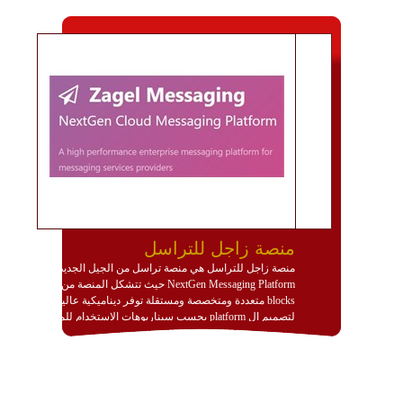
منصة زاجل للتراسل
منصة زاجل للتراسل هي منصة تراسل من الجيل الجديد
NextGen Messaging Platform حيث تتشكل المنصة من
blocks متعددة ومتخصصة ومستقلة توفر ديناميكية عالية
لتصميم ال platform بحسب سيناريوهات الاستخدام للمنصة
وتتوافق مع النشر والاستثمار ضمن بيئة استضافة dedicated
او cloud او hybrid. منصة زاجل شديدة الديناميكية وتتيح عبر
مكونات البناء الخاصة بها (building blocks) تشكيل المنصة
تخدم أي سيناريو تراسل مهما كان معقدا عبر إضافة ومعايرة
عناصر ديناميكية (dynamic items) وتجهيز إعدادات التواصل