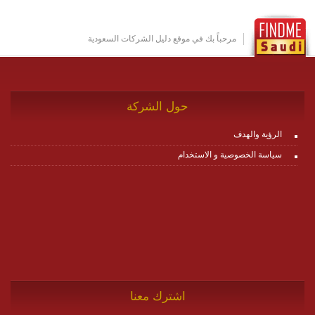
بين ال items وترك الأمر لمنصة زاجل للقيام بالباقي.
للاطلاع على كافة التفاصيل عبر الموقع :
http://www.plutosms.com/zagel
مرحباً بك في موقع دليل الشركات السعودية
حول الشركة
الرؤية والهدف
سياسة الخصوصية و الاستخدام
اشترك معنا