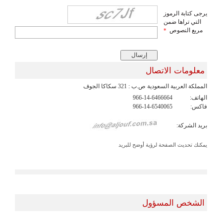
يرجى كتابة الرموز
التي تراها ضمن
مربع النصوص
*
معلومات الاتصال
اﻟﻤﻤﻠﻜﺔ اﻟﻌﺮﺑﯿﺔ اﻟﺴﻌﻮدﯾﺔ ص.ب : 321 ﺳﻜﺎﻛﺎ اﻟﺠﻮف
الهاتف:
966-14-6466664
فاكس:
966-14-6540065
بريد الشركة:
يمكنك تحديث الصفحة لرؤية أوضح للبريد
الشخص المسؤول