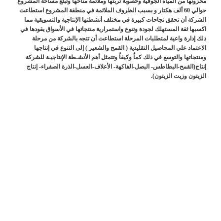
مخزونها من المياه الجوفية وخصوبة تربتها وملائمة مناخها وتبلغ مساحة المشروع
حوالي 60 ألف هكتار و بسبب الظروف الملائمة في منطقة المشروع استطاعت
الشركة أن تحقق نجاحات كبيرة في مختلف أنشطتها الإنتاجية والتسويقية مما
اكسبها ثقة المستهلك لجودة وتنوع واستمرارية منتجاتها في الأسواق يقودها في
ذلك إدارة واعية لمتطلبات المرحلة استطاعت أن تتجه بالشركة من مرحلة
الاعتماد علي المحاصيل التقليدية ( القمح والشعير ) إلى التنوع في إنتاجها
ومنتجاتها والتوسع في ذلك كماُ وكيفاُ وتتمثل أهم الأنشـطة الإنتاجيـة للشركة
إنتاج(القمح-البطاطس- البصل-الفاكهة- الأعلاف-العسل-الذرة الصفراء- إنتاج
الزيتون وزيت الزيتون).