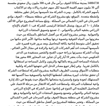
34004730 بمدينة سكاكا الجوف برأس مال قدره 300 مليون ريال سعودي مقسمة
ألي 30 مليون سهم القيمة الاسمية لكل سهم عشرة ريالات وقد تم الاكتتاب
بأسهم الشركة بالكامل . ومرت الشركة منذ تأسيسها بمراحل تطور مختلفة
وانشطة متعددة . الموقع: يقع مشروع الشركة في منطقة بسيطاء – الجوف بوادي
السرحان في الجزء الشمالي من المملكة . وتبلغ مساحة المشروع حوالي 60 ألف
هكتار (٦٠٠ كم مربع). ويتمثل النشاط الرئيسى للشركة فى: 1- القيام بالإنتاج
الزراعي بشقيه النباتى والحيواني . 2- تصنيع وتسويق المنتجات الزراعية
والحيوانية . ويعتبر مشروع الشركة من أفضل المناطق بالمملكة من حيث
مخزونها من المياه الجوفية وخصوبة تربتها وملائمة مناخها، الأمر الذي مكنها من
تحقيق أعلى متوسط إنتاجية بكافة المحاصيل وبعد مرور فترة قصيرة على
تأسيسها أصبحت احد أهم الشركات الزراعية والرائدة في مجال الأمن الغذائي .
وبدأت الشركة مسيرتها بزراعة حبوب القمح والشعير مستفيدة من الدعم
الحكومي حيث بدأت بحفر 10 أبار إلي أن تجاوز عدد المحاور 400 محور هذا
باستثناء المساحة المزروعة بالفاكهة والزيتون وكامل المساحة تم استغلالها
بالكامل تقريبا . وفي إطار تنويع مصادر الدخل التي تنتهجها الشركة ولتلبية
متطلبات الأسواق وبسبب الظروف الملائمة بمشروع الشركة استطاعت الشركة
أن تحقق نجاحات كبيرة بمختلف أنشطتها الإنتاجية والتسويقية مما أكسبها ثقة
المستهلك لجودة وتنوع واستمرارية منتجاتها بالأسواق حيث يقودها في ذلك إدارة
واعية لمتطلبات المرحلة. واستطاعت الشركة الانتقال من مرحلة الاعتماد علي
المحاصيل التقليدية الي التنوع في إنتاجها. تعمل الشركة في الإنتاج الزراعي
بنوعية النباتي والحيواني وتصنيع وتسويق المنتجات الزراعية والحيوانية و يقع
مشروع الشركة في منطقة بسيطا الجوف بوادي السرحان في الجزء الشمالي
من المملكة ، وتعتبر منطقة المشروع من أفضل مناطق المملكة من حيث