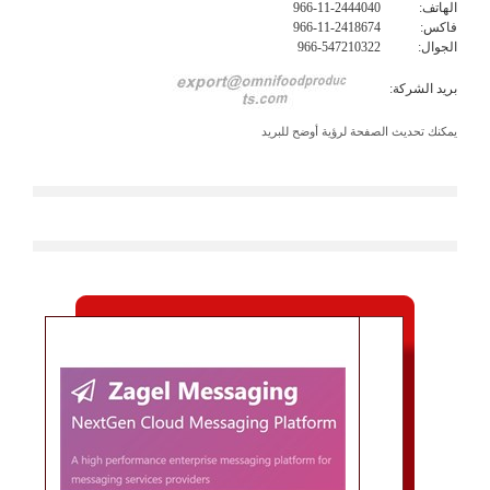
الهاتف:
966-11-2444040
فاكس:
966-11-2418674
الجوال:
966-547210322
بريد الشركة:
يمكنك تحديث الصفحة لرؤية أوضح للبريد