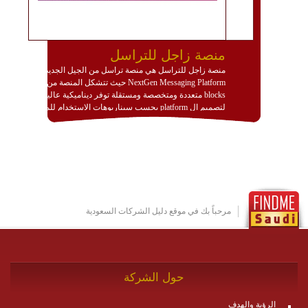
منصة زاجل للتراسل
منصة زاجل للتراسل هي منصة تراسل من الجيل الجديد
NextGen Messaging Platform حيث تتشكل المنصة من
blocks متعددة ومتخصصة ومستقلة توفر ديناميكية عالية
لتصميم ال platform بحسب سيناريوهات الاستخدام للمنصة
وتتوافق مع النشر والاستثمار ضمن بيئة استضافة dedicated
او cloud او hybrid. منصة زاجل شديدة الديناميكية وتتيح عبر
مكونات البناء الخاصة بها (building blocks) تشكيل المنصة
تخدم أي سيناريو تراسل مهما كان معقدا عبر إضافة ومعايرة
عناصر ديناميكية (dynamic items) وتجهيز إعدادات التواصل
بين ال items وترك الأمر لمنصة زاجل للقيام بالباقي.
للاطلاع على كافة التفاصيل عبر الموقع :
http://www.plutosms.com/zagel
مرحباً بك في موقع دليل الشركات السعودية
حول الشركة
الرؤية والهدف