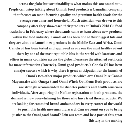
across the globe but sustainability is what makes this one stand out...
People can't stop talking about Omniñi food products a Canadian company
that focuses on manufacturing quality and premium health foods for the
average consumer and household. Much attention was drawn to this
company after they showcased their products at Dubai's 2018 Gulfood
tradeshow in February where thousands came to learn about new products
within the food industry. Canola oil has been one of their biggest hits and
they are about to launch new products in the Middle East and Africa. Omni
Canola oil has been tested and approved as one one the most healthy oil out
there by one of the most reputable labs in the world with locations and
offices in many countries across the globe. Please see the attached certificate
for more information (Intertek). Omni good products’s Canola Oil has been
a major success which is why there is great anticipation for the launch of
Omni's two other major products which are: Omni Pure Canola
Mayonnaise with Omega 3 and Omni Whole Oat Flour. Both products are
aré strongly recommended for diabetes patients and health conscious
individuals. After acquiring the Nafdac registration on both products, the
demand is now overwhelming for those who have tried these products. We
are looking for commited brand ambassadors in every corner of the world
to push this health movement forward. Can we count on you to bring
justice to the Omni good brand? Join our team and be a part of this great
history in the making!