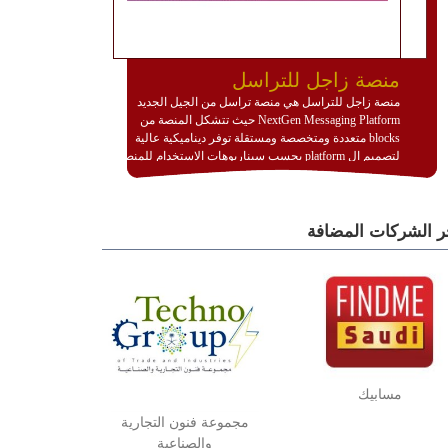
منصة زاجل للتراسل
منصة زاجل للتراسل هي منصة تراسل من الجيل الجديد
NextGen Messaging Platform حيث تتشكل المنصة من
blocks متعددة ومتخصصة ومستقلة توفر ديناميكية عالية
لتصميم ال platform بحسب سيناريوهات الاستخدام للمنصة
وتتوافق مع النشر والاستثمار ضمن بيئة استضافة dedicated
او cloud او hybrid. منصة زاجل شديدة الديناميكية وتتيح عبر
مكونات البناء الخاصة بها (building blocks) تشكيل المنصة
ر الشركات المضافة
تخدم أي سيناريو تراسل مهما كان معقدا عبر إضافة ومعايرة
عناصر ديناميكية (dynamic items) وتجهيز إعدادات التواصل
بين ال items وترك الأمر لمنصة زاجل للقيام بالباقي.
للاطلاع على كافة التفاصيل عبر الموقع :
http://www.plutosms.com/zagel
مسابيك
مجموعة فنون التجارية
والصناعية