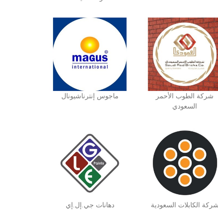
شركة الطوب الأحمر
ماجوس إنترناشيونال
السعودي
ركة الكابلات السعودية
دهانات جي.إل.إي