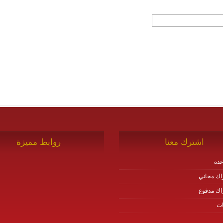
اشترك معنا
روابط مميزة
دة
اك مجاني
اك مدفوع
ات