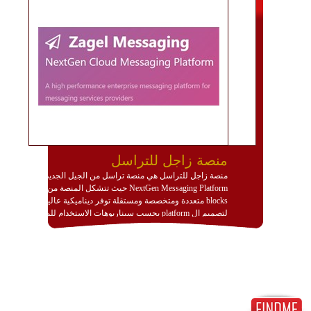
منصة زاجل للتراسل
منصة زاجل للتراسل هي منصة تراسل من الجيل الجديد
NextGen Messaging Platform حيث تتشكل المنصة من
blocks متعددة ومتخصصة ومستقلة توفر ديناميكية عالية
لتصميم ال platform بحسب سيناريوهات الاستخدام للمنصة
وتتوافق مع النشر والاستثمار ضمن بيئة استضافة dedicated
او cloud او hybrid. منصة زاجل شديدة الديناميكية وتتيح عبر
مكونات البناء الخاصة بها (building blocks) تشكيل المنصة
تخدم أي سيناريو تراسل مهما كان معقدا عبر إضافة ومعايرة
عناصر ديناميكية (dynamic items) وتجهيز إعدادات التواصل
بين ال items وترك الأمر لمنصة زاجل للقيام بالباقي.
للاطلاع على كافة التفاصيل عبر الموقع :