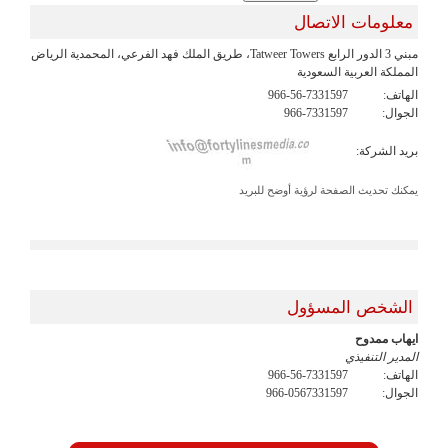
معلومات الاتصال
مبني 3 الدور الرابع Tatweer Towers، طريق الملك فهد الفرعي، المحمدية الرياض
المملكة العربية السعودية
الهاتف:
966-56-7331597
الجوال:
966-7331597
بريد الشركة:
يمكنك تحديث الصفحة لرؤية أوضح للبريد
الشخص المسؤول
ايهاب ممدوح
المدير التنفيذي
الهاتف:
966-56-7331597
الجوال:
966-0567331597