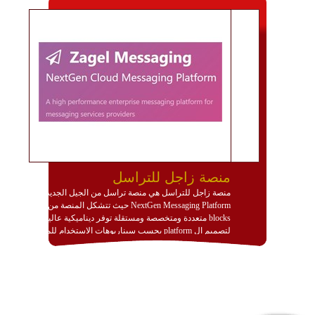
منصة زاجل للتراسل
منصة زاجل للتراسل هي منصة تراسل من الجيل الجديد
NextGen Messaging Platform حيث تتشكل المنصة من
blocks متعددة ومتخصصة ومستقلة توفر ديناميكية عالية
لتصميم ال platform بحسب سيناريوهات الاستخدام للمنصة
وتتوافق مع النشر والاستثمار ضمن بيئة استضافة dedicated
او cloud او hybrid. منصة زاجل شديدة الديناميكية وتتيح عبر
مكونات البناء الخاصة بها (building blocks) تشكيل المنصة
تخدم أي سيناريو تراسل مهما كان معقدا عبر إضافة ومعايرة
عناصر ديناميكية (dynamic items) وتجهيز إعدادات التواصل
بين ال items وترك الأمر لمنصة زاجل للقيام بالباقي.