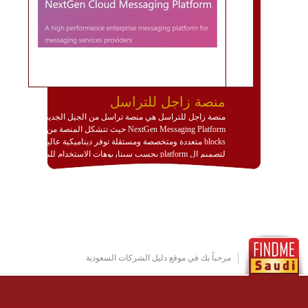
منصة زاجل للتراسل
منصة زاجل للتراسل هي منصة تراسل من الجيل الجديد
NextGen Messaging Platform حيث تتشكل المنصة من
blocks متعددة ومتخصصة ومستقلة توفر ديناميكية عالية
لتصميم ال platform بحسب سيناريوهات الاستخدام للمنصة
وتتوافق مع النشر والاستثمار ضمن بيئة استضافة dedicated
او cloud او hybrid. منصة زاجل شديدة الديناميكية وتتيح عبر
مكونات البناء الخاصة بها (building blocks) تشكيل المنصة
تخدم أي سيناريو تراسل مهما كان معقدا عبر إضافة ومعايرة
عناصر ديناميكية (dynamic items) وتجهيز إعدادات التواصل
بين ال items وترك الأمر لمنصة زاجل للقيام بالباقي.
للاطلاع على كافة التفاصيل عبر الموقع :
http://www.plutosms.com/zagel
مرحباً بك في موقع دليل الشركات السعودية