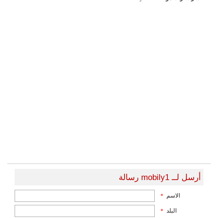
أرسل لــ mobily1 رسالة
الاسم
*
البلد
*