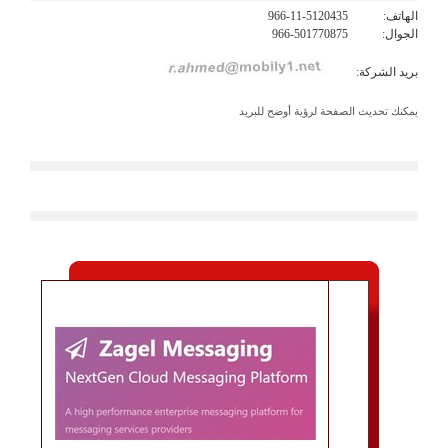
الهاتف:
966-11-5120435
الجوال:
966-501770875
بريد الشركة:
يمكنك تحديث الصفحة لرؤية أوضح للبريد