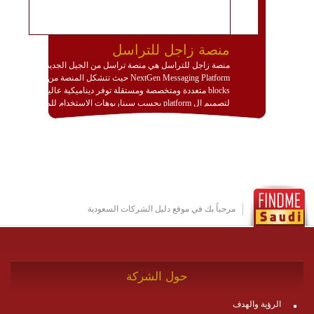
منصة زاجل للتراسل
منصة زاجل للتراسل هي منصة تراسل من الجيل الجديد
NextGen Messaging Platform حيث تتشكل المنصة من
blocks متعددة ومتخصصة ومستقلة توفر ديناميكية عالية
لتصميم ال platform بحسب سيناريوهات الاستخدام للمنصة
وتتوافق مع النشر والاستثمار ضمن بيئة استضافة dedicated
او cloud او hybrid. منصة زاجل شديدة الديناميكية وتتيح عبر
مكونات البناء الخاصة بها (building blocks) تشكيل المنصة
تخدم أي سيناريو تراسل مهما كان معقدا عبر إضافة ومعايرة
عناصر ديناميكية (dynamic items) وتجهيز إعدادات التواصل
بين ال items وترك الأمر لمنصة زاجل للقيام بالباقي.
للاطلاع على كافة التفاصيل عبر الموقع :
http://www.plutosms.com/zagel
مرحباً بك في موقع دليل الشركات السعودية
حول الشركة
الرؤية والهدف