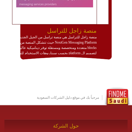
منصة زاجل للتراسل
منصة زاجل للتراسل هي منصة تراسل من الجيل الجديد
NextGen Messaging Platform حيث تتشكل المنصة من
blocks متعددة ومتخصصة ومستقلة توفر ديناميكية عالية
لتصميم ال platform بحسب سيناريوهات الاستخدام للمنصة
وتتوافق مع النشر والاستثمار ضمن بيئة استضافة dedicated
او cloud او hybrid. منصة زاجل شديدة الديناميكية وتتيح عبر
مكونات البناء الخاصة بها (building blocks) تشكيل المنصة
تخدم أي سيناريو تراسل مهما كان معقدا عبر إضافة ومعايرة
عناصر ديناميكية (dynamic items) وتجهيز إعدادات التواصل
بين ال items وترك الأمر لمنصة زاجل للقيام بالباقي.
للاطلاع على كافة التفاصيل عبر الموقع :
http://www.plutosms.com/zagel
مرحباً بك في موقع دليل الشركات السعودية
حول الشركة