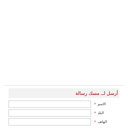
أرسل لــ مسك رسالة
الاسم
*
البلد
*
الهاتف
*