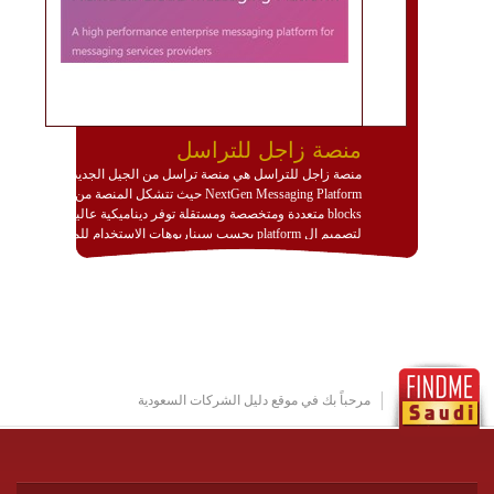
منصة زاجل للتراسل
منصة زاجل للتراسل هي منصة تراسل من الجيل الجديد
NextGen Messaging Platform حيث تتشكل المنصة من
blocks متعددة ومتخصصة ومستقلة توفر ديناميكية عالية
لتصميم ال platform بحسب سيناريوهات الاستخدام للمنصة
وتتوافق مع النشر والاستثمار ضمن بيئة استضافة dedicated
او cloud او hybrid. منصة زاجل شديدة الديناميكية وتتيح عبر
مكونات البناء الخاصة بها (building blocks) تشكيل المنصة
تخدم أي سيناريو تراسل مهما كان معقدا عبر إضافة ومعايرة
عناصر ديناميكية (dynamic items) وتجهيز إعدادات التواصل
بين ال items وترك الأمر لمنصة زاجل للقيام بالباقي.
للاطلاع على كافة التفاصيل عبر الموقع :
http://www.plutosms.com/zagel
مرحباً بك في موقع دليل الشركات السعودية