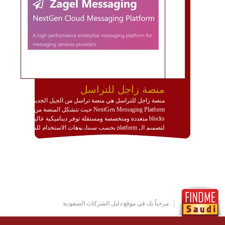
منصة زاجل للتراسل
منصة زاجل للتراسل هي منصة تراسل من الجيل الجديد
NextGen Messaging Platform حيث تتشكل المنصة من
blocks متعددة ومتخصصة ومستقلة توفر ديناميكية عالية
لتصميم ال platform بحسب سيناريوهات الاستخدام للمنصة
وتتوافق مع النشر والاستثمار ضمن بيئة استضافة dedicated
او cloud او hybrid. منصة زاجل شديدة الديناميكية وتتيح عبر
مكونات البناء الخاصة بها (building blocks) تشكيل المنصة
تخدم أي سيناريو تراسل مهما كان معقدا عبر إضافة ومعايرة
عناصر ديناميكية (dynamic items) وتجهيز إعدادات التواصل
بين ال items وترك الأمر لمنصة زاجل للقيام بالباقي.
للاطلاع على كافة التفاصيل عبر الموقع :
http://www.plutosms.com/zagel
مرحباً بك في موقع دليل الشركات السعودية