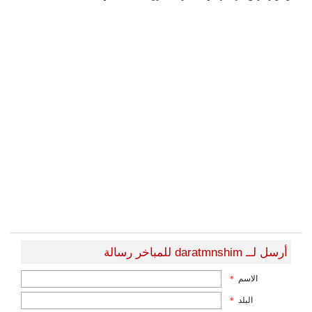
أرسل لــ daratmnshim للمباخر رسالة
الاسم
*
البلد
*