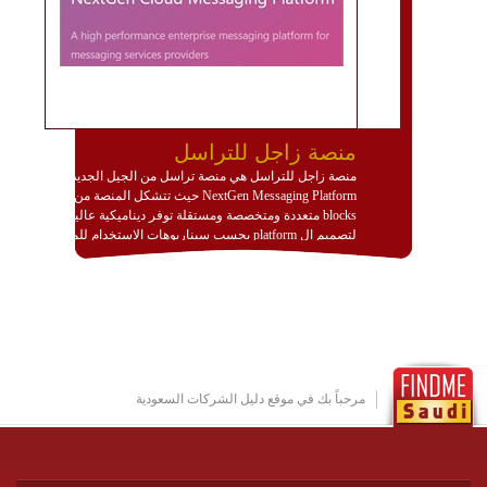
منصة زاجل للتراسل
منصة زاجل للتراسل هي منصة تراسل من الجيل الجديد
NextGen Messaging Platform حيث تتشكل المنصة من
blocks متعددة ومتخصصة ومستقلة توفر ديناميكية عالية
لتصميم ال platform بحسب سيناريوهات الاستخدام للمنصة
وتتوافق مع النشر والاستثمار ضمن بيئة استضافة dedicated
او cloud او hybrid. منصة زاجل شديدة الديناميكية وتتيح عبر
مكونات البناء الخاصة بها (building blocks) تشكيل المنصة
تخدم أي سيناريو تراسل مهما كان معقدا عبر إضافة ومعايرة
عناصر ديناميكية (dynamic items) وتجهيز إعدادات التواصل
بين ال items وترك الأمر لمنصة زاجل للقيام بالباقي.
للاطلاع على كافة التفاصيل عبر الموقع :
http://www.plutosms.com/zagel
مرحباً بك في موقع دليل الشركات السعودية