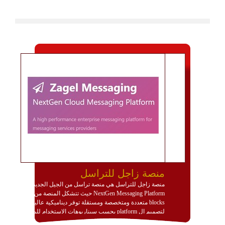
منصة زاجل للتراسل
منصة زاجل للتراسل هي منصة تراسل من الجيل الجديد
NextGen Messaging Platform حيث تتشكل المنصة من
blocks متعددة ومتخصصة ومستقلة توفر ديناميكية عالية
لتصميم ال platform بحسب سيناريوهات الاستخدام للمنصة
وتتوافق مع النشر والاستثمار ضمن بيئة استضافة dedicated