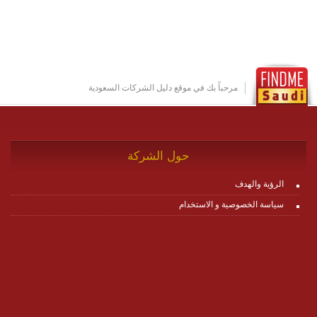
او cloud او hybrid. منصة زاجل شديدة الديناميكية وتتيح عبر
مكونات البناء الخاصة بها (building blocks) تشكيل المنصة
تخدم أي سيناريو تراسل مهما كان معقدا عبر إضافة ومعايرة
عناصر ديناميكية (dynamic items) وتجهيز إعدادات التواصل
بين ال items وترك الأمر لمنصة زاجل للقيام بالباقي.
للاطلاع على كافة التفاصيل عبر الموقع :
http://www.plutosms.com/zagel
مرحباً بك في موقع دليل الشركات السعودية
حول الشركة
الرؤية والهدف
سياسة الخصوصية و الاستخدام