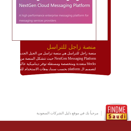
منصة زاجل للتراسل
منصة زاجل للتراسل هي منصة تراسل من الجيل الجديد
NextGen Messaging Platform حيث تتشكل المنصة من
blocks متعددة ومتخصصة ومستقلة توفر ديناميكية عالية
لتصميم ال platform بحسب سيناريوهات الاستخدام للمنصة
وتتوافق مع النشر والاستثمار ضمن بيئة استضافة dedicated
او cloud او hybrid. منصة زاجل شديدة الديناميكية وتتيح عبر
مكونات البناء الخاصة بها (building blocks) تشكيل المنصة
تخدم أي سيناريو تراسل مهما كان معقدا عبر إضافة ومعايرة
عناصر ديناميكية (dynamic items) وتجهيز إعدادات التواصل
بين ال items وترك الأمر لمنصة زاجل للقيام بالباقي.
للاطلاع على كافة التفاصيل عبر الموقع :
http://www.plutosms.com/zagel
مرحباً بك في موقع دليل الشركات السعودية