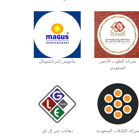
شركة الطوب الأحمر
ماجوس إنترناشيونال
السعودي
ركة الكابلات السعودية
دهانات جي.إل.إي