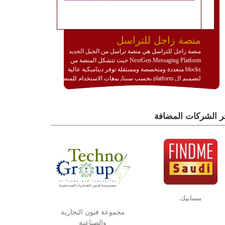
منصة زاجل للتراسل
منصة زاجل للتراسل هي منصة تراسل من الجيل الجديد
NextGen Messaging Platform حيث تتشكل المنصة من
blocks متعددة ومتخصصة ومستقلة توفر ديناميكية عالية
لتصميم ال platform بحسب سيناريوهات الاستخدام للمنصة
وتتوافق مع النشر والاستثمار ضمن بيئة استضافة dedicated
او cloud او hybrid. منصة زاجل شديدة الديناميكية وتتيح عبر
مكونات البناء الخاصة بها (building blocks) تشكيل المنصة
ر الشركات المضافة
تخدم أي سيناريو تراسل مهما كان معقدا عبر إضافة ومعايرة
عناصر ديناميكية (dynamic items) وتجهيز إعدادات التواصل
بين ال items وترك الأمر لمنصة زاجل للقيام بالباقي.
للاطلاع على كافة التفاصيل عبر الموقع :
http://www.plutosms.com/zagel
مسابيك
مجموعة فنون التجارية
والصناعية