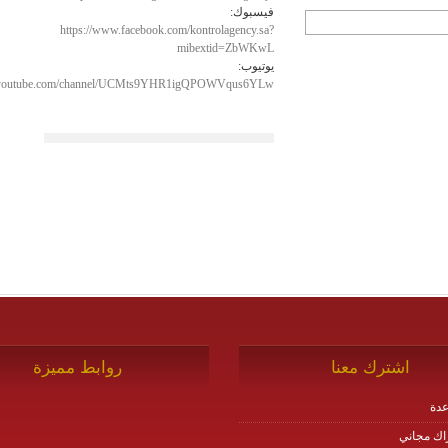
فيسبوك:
https://www.facebook.com/kontrolagency.sa?
mibextid=ZbWKwL
يوتيوب:
w.youtube.com/channel/UCMts9YHR1igQPOWVqus6YLw
اشترك معنا
روابط مميزة
دة
اك مجاني