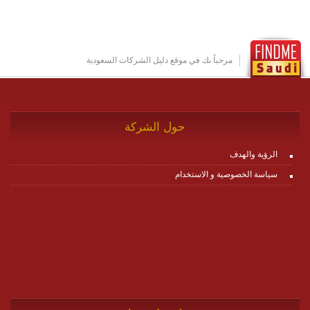
تخدم أي سيناريو تراسل مهما كان معقدا عبر إضافة ومعايرة
عناصر ديناميكية (dynamic items) وتجهيز إعدادات التواصل
بين ال items وترك الأمر لمنصة زاجل للقيام بالباقي.
للاطلاع على كافة التفاصيل عبر الموقع :
http://www.plutosms.com/zagel
مرحباً بك في موقع دليل الشركات السعودية
حول الشركة
الرؤية والهدف
سياسة الخصوصية و الاستخدام