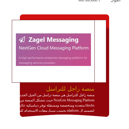
الجوال:
966-560500871
منصة زاجل للتراسل
منصة زاجل للتراسل هي منصة تراسل من الجيل الجديد
NextGen Messaging Platform حيث تتشكل المنصة من
blocks متعددة ومتخصصة ومستقلة توفر ديناميكية عالية
لتصميم ال platform بحسب سيناريوهات الاستخدام للمنصة
وتتوافق مع النشر والاستثمار ضمن بيئة استضافة dedicated
او cloud او hybrid. منصة زاجل شديدة الديناميكية وتتيح عبر
مكونات البناء الخاصة بها (building blocks) تشكيل المنصة