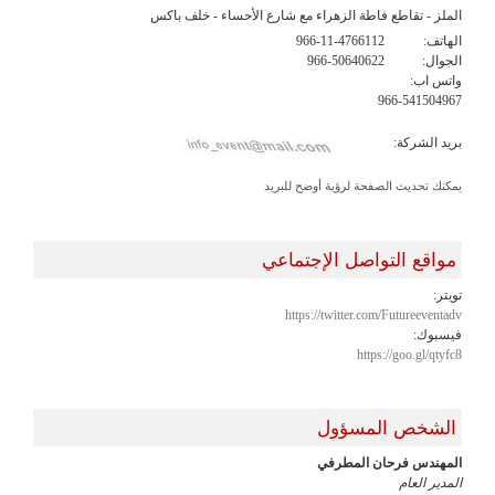
الملز - تقاطع فاطة الزهراء مع شارع الأحساء - خلف باكس
الهاتف:
966-11-4766112
الجوال:
966-50640622
واتس اب:
966-541504967
بريد الشركة:
يمكنك تحديث الصفحة لرؤية أوضح للبريد
مواقع التواصل الإجتماعي
تويتر:
https://twitter.com/Futureeventadv
فيسبوك:
https://goo.gl/qtyfc8
الشخص المسؤول
المهندس فرحان المطرفي
المدير العام