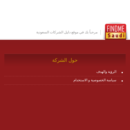
مكونات البناء الخاصة بها (building blocks) تشكيل المنصة
تخدم أي سيناريو تراسل مهما كان معقدا عبر إضافة ومعايرة
عناصر ديناميكية (dynamic items) وتجهيز إعدادات التواصل
بين ال items وترك الأمر لمنصة زاجل للقيام بالباقي.
للاطلاع على كافة التفاصيل عبر الموقع :
http://www.plutosms.com/zagel
مرحباً بك في موقع دليل الشركات السعودية
حول الشركة
الرؤية والهدف
سياسة الخصوصية و الاستخدام