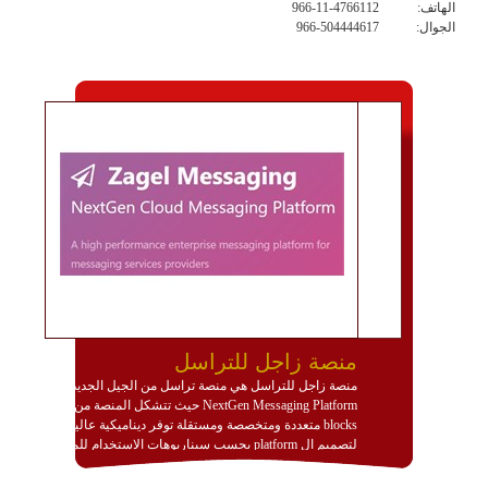
الهاتف:
966-11-4766112
الجوال:
966-504444617
منصة زاجل للتراسل
منصة زاجل للتراسل هي منصة تراسل من الجيل الجديد
NextGen Messaging Platform حيث تتشكل المنصة من
blocks متعددة ومتخصصة ومستقلة توفر ديناميكية عالية
لتصميم ال platform بحسب سيناريوهات الاستخدام للمنصة
وتتوافق مع النشر والاستثمار ضمن بيئة استضافة dedicated
او cloud او hybrid. منصة زاجل شديدة الديناميكية وتتيح عبر