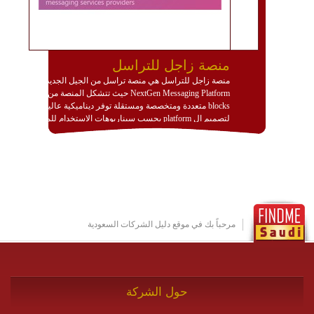
منصة زاجل للتراسل
منصة زاجل للتراسل هي منصة تراسل من الجيل الجديد
NextGen Messaging Platform حيث تتشكل المنصة من
blocks متعددة ومتخصصة ومستقلة توفر ديناميكية عالية
لتصميم ال platform بحسب سيناريوهات الاستخدام للمنصة
وتتوافق مع النشر والاستثمار ضمن بيئة استضافة dedicated
او cloud او hybrid. منصة زاجل شديدة الديناميكية وتتيح عبر
مكونات البناء الخاصة بها (building blocks) تشكيل المنصة
تخدم أي سيناريو تراسل مهما كان معقدا عبر إضافة ومعايرة
عناصر ديناميكية (dynamic items) وتجهيز إعدادات التواصل
بين ال items وترك الأمر لمنصة زاجل للقيام بالباقي.
للاطلاع على كافة التفاصيل عبر الموقع :
http://www.plutosms.com/zagel
مرحباً بك في موقع دليل الشركات السعودية
حول الشركة