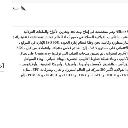
تبليغ
شركة Centerway Steel Co.، Ltd هي شركة تابعة لمجموعة Allianz Steel Group وهي متخصصة في إنتاج ومعالجة وتخزين الألواح والملفات الفولاذية
والمبيعات المحلية والأجنبية. نحن ملتزمون بتقديم خدمة الشباك الواحد لمنتجات الأنابيب الفولاذية للعملاء في جميع أنحاء العالم. تمتلك Centerway تقنية رائدة
في إنتاج الأنابيب الفولاذية والبحث عنها في الداخل والخارج ، ومرافق اختبار متطورة وكاملة. نحن وفقًا لنظام إدارة الجودة ISO 9001 للإدارة في الموقع ،
حصلنا على ISO 9001 ، ISO 14001 ، ISO 45001 ، CE ، شهادة التصنيف الائتماني على مستوى AAA ، إلخ. لقد تم فحص منتجاتنا واعتمادها من قبل SGS ،
BV ، MOODY ، TUBOSCOPE وغيرها من المنظمات الدولية الرسمية الأخرى لسنوات ، تم تطبيق منتجات الصلب التي توفرها Centerway على نطاق
بيب ، وبناء شبكة خطوط الأنابيب الحضرية ، وبناء المباني ، وبناء السواحل
 آسيا ، والشرق الأوسط ، وأوروبا ، وأفريقيا ، وأمريكا الجنوبية ، وأوقيانوسيا ،
آخ
وأكثر من 100 دولة ومنطقة. نقدم أيضًا العديد من منتجات وخدمات الأنابيب الفولاذية لأكبر 500 شركة في العالم للبترول والغاز ، وشركات EPC ، مثل: