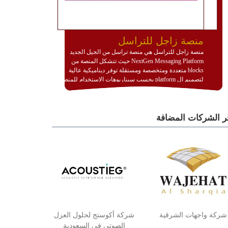
منصة زاجل للتراسل
منصة زاجل للتراسل هي منصة تراسل من الجيل الجديد
NextGen Messaging Platform حيث تتشكل المنصة من
blocks متعددة ومتخصصة ومستقلة توفر ديناميكية عالية
لتصميم ال platform بحسب سيناريوهات الاستخدام للمنصة
وتتوافق مع النشر والاستثمار ضمن بيئة استضافة dedicated
او cloud او hybrid. منصة زاجل شديدة الديناميكية وتتيح عبر
مكونات البناء الخاصة بها (building blocks) تشكيل المنصة
ر الشركات المضافة
تخدم أي سيناريو تراسل مهما كان معقدا عبر إضافة ومعايرة
عناصر ديناميكية (dynamic items) وتجهيز إعدادات التواصل
بين ال items وترك الأمر لمنصة زاجل للقيام بالباقي.
للاطلاع على كافة التفاصيل عبر الموقع :
http://www.plutosms.com/zagel
شركة واجهات الشرقية
شركة أكوستج لحلول العزل
الصوتي في السعودية