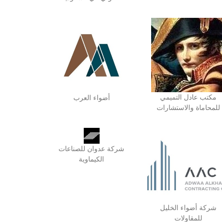
مكتب عادل التميمي
أضواء العرب
للمحاماة والاستشارات
شركة عدوان للصناعات
الكيماوية
شركة أضواء الخليل
للمقاولات