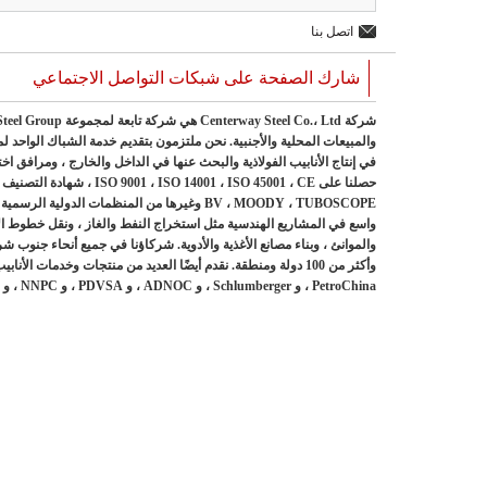
اتصل بنا
شارك الصفحة على شبكات التواصل الاجتماعي
واسع في المشاريع الهندسية مثل استخراج النفط والغاز ، ونقل خطوط الأنا
والموانئ ، وبناء مصانع الأغذية والأدوية. شركاؤنا في جميع أنحاء جنوب شرق
PetroChina ، و Schlumberger ، و ADNOC ، و PDVSA ، و NNPC ، و ENI ، و NICO ، و EGPC ، و OXY ، و CCED ، و OGDCL ، و PEMEX ، إلخ.