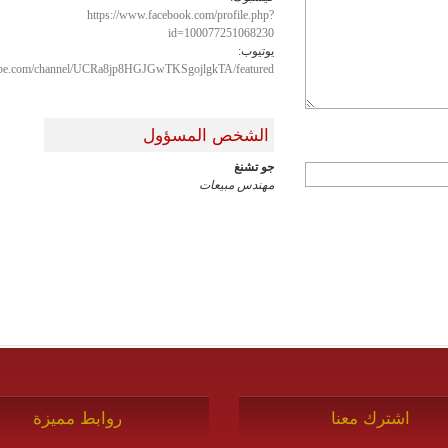
https://www.facebook.com/profile.php?
id=100077251068230
يوتيوب:
ube.com/channel/UCRa8jp8HGJGwTKSgojlgkTA/featured
الشخص المسؤول
جو تشنغ
مهندس مبيعات
اشترك معنا
روابط مميزة