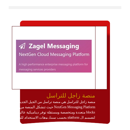
منصة زاجل للتراسل
منصة زاجل للتراسل هي منصة تراسل من الجيل الجديد
NextGen Messaging Platform حيث تتشكل المنصة من
blocks متعددة ومتخصصة ومستقلة توفر ديناميكية عالية
لتصميم ال platform بحسب سيناريوهات الاستخدام للمنصة
وتتوافق مع النشر والاستثمار ضمن بيئة استضافة dedicated
او cloud او hybrid. منصة زاجل شديدة الديناميكية وتتيح عبر