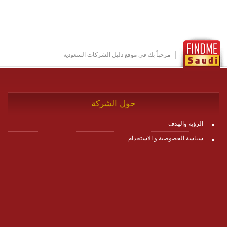
مكونات البناء الخاصة بها (building blocks) تشكيل المنصة
تخدم أي سيناريو تراسل مهما كان معقدا عبر إضافة ومعايرة
عناصر ديناميكية (dynamic items) وتجهيز إعدادات التواصل
بين ال items وترك الأمر لمنصة زاجل للقيام بالباقي.
للاطلاع على كافة التفاصيل عبر الموقع :
http://www.plutosms.com/zagel
مرحباً بك في موقع دليل الشركات السعودية
حول الشركة
الرؤية والهدف
سياسة الخصوصية و الاستخدام