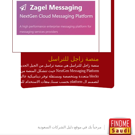
منصة زاجل للتراسل
منصة زاجل للتراسل هي منصة تراسل من الجيل الجديد
NextGen Messaging Platform حيث تتشكل المنصة من
blocks متعددة ومتخصصة ومستقلة توفر ديناميكية عالية
لتصميم ال platform بحسب سيناريوهات الاستخدام للمنصة
وتتوافق مع النشر والاستثمار ضمن بيئة استضافة dedicated
او cloud او hybrid. منصة زاجل شديدة الديناميكية وتتيح عبر
مكونات البناء الخاصة بها (building blocks) تشكيل المنصة
تخدم أي سيناريو تراسل مهما كان معقدا عبر إضافة ومعايرة
عناصر ديناميكية (dynamic items) وتجهيز إعدادات التواصل
بين ال items وترك الأمر لمنصة زاجل للقيام بالباقي.
للاطلاع على كافة التفاصيل عبر الموقع :
http://www.plutosms.com/zagel
مرحباً بك في موقع دليل الشركات السعودية