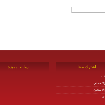
اشترك معنا
روابط مميزة
دة
اك مجاني
اك مدفوع
ات