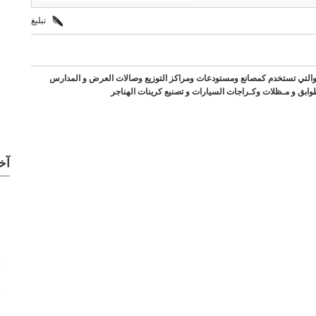
تبليغ
ة والتي تستخدم كمصانع ومستودعات ومراكز التوزيع وصالات العرض و المدارس
وابق و مـظلات وكـراجات السيارات و تصنيع كرينات الهناجر
آخ