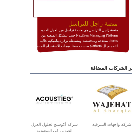
منصة زاجل للتراسل
منصة زاجل للتراسل هي منصة تراسل من الجيل الجديد
NextGen Messaging Platform حيث تتشكل المنصة من
blocks متعددة ومتخصصة ومستقلة توفر ديناميكية عالية
لتصميم ال platform بحسب سيناريوهات الاستخدام للمنصة
وتتوافق مع النشر والاستثمار ضمن بيئة استضافة dedicated
او cloud او hybrid. منصة زاجل شديدة الديناميكية وتتيح عبر
مكونات البناء الخاصة بها (building blocks) تشكيل المنصة
ر الشركات المضافة
تخدم أي سيناريو تراسل مهما كان معقدا عبر إضافة ومعايرة
عناصر ديناميكية (dynamic items) وتجهيز إعدادات التواصل
بين ال items وترك الأمر لمنصة زاجل للقيام بالباقي.
للاطلاع على كافة التفاصيل عبر الموقع :
http://www.plutosms.com/zagel
شركة واجهات الشرقية
شركة أكوستج لحلول العزل
الصوتي في السعودية