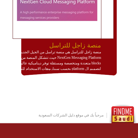
منصة زاجل للتراسل
منصة زاجل للتراسل هي منصة تراسل من الجيل الجديد
NextGen Messaging Platform حيث تتشكل المنصة من
blocks متعددة ومتخصصة ومستقلة توفر ديناميكية عالية
لتصميم ال platform بحسب سيناريوهات الاستخدام للمنصة
وتتوافق مع النشر والاستثمار ضمن بيئة استضافة dedicated
او cloud او hybrid. منصة زاجل شديدة الديناميكية وتتيح عبر
مكونات البناء الخاصة بها (building blocks) تشكيل المنصة
تخدم أي سيناريو تراسل مهما كان معقدا عبر إضافة ومعايرة
عناصر ديناميكية (dynamic items) وتجهيز إعدادات التواصل
بين ال items وترك الأمر لمنصة زاجل للقيام بالباقي.
للاطلاع على كافة التفاصيل عبر الموقع :
http://www.plutosms.com/zagel
مرحباً بك في موقع دليل الشركات السعودية