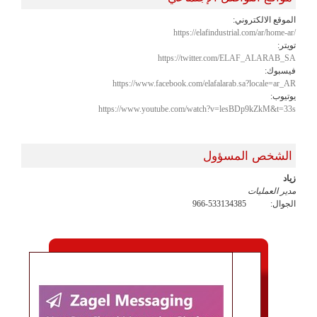
الموقع الالكتروني:
https://elafindustrial.com/ar/home-ar/
تويتر:
https://twitter.com/ELAF_ALARAB_SA
فيسبوك:
https://www.facebook.com/elafalarab.sa?locale=ar_AR
يوتيوب:
https://www.youtube.com/watch?v=lesBDp9kZkM&t=33s
الشخص المسؤول
زياد
مدير العمليات
الجوال:
966-533134385