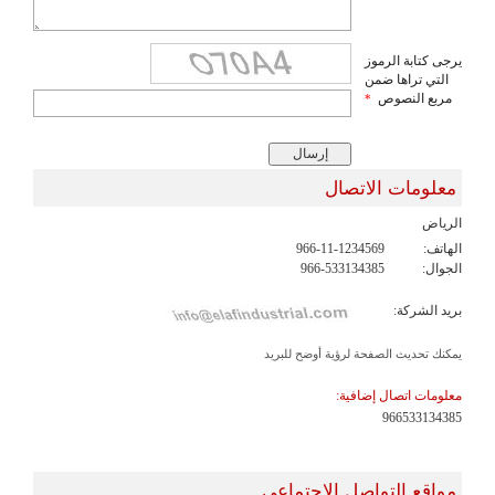
يرجى كتابة الرموز
التي تراها ضمن
مربع النصوص
*
معلومات الاتصال
الرياض
الهاتف:
966-11-1234569
الجوال:
966-533134385
بريد الشركة:
يمكنك تحديث الصفحة لرؤية أوضح للبريد
معلومات اتصال إضافية:
966533134385
مواقع التواصل الإجتماعي