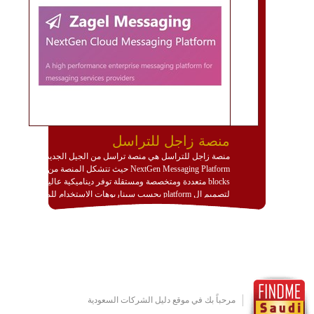
منصة زاجل للتراسل
منصة زاجل للتراسل هي منصة تراسل من الجيل الجديد
NextGen Messaging Platform حيث تتشكل المنصة من
blocks متعددة ومتخصصة ومستقلة توفر ديناميكية عالية
لتصميم ال platform بحسب سيناريوهات الاستخدام للمنصة
وتتوافق مع النشر والاستثمار ضمن بيئة استضافة dedicated
او cloud او hybrid. منصة زاجل شديدة الديناميكية وتتيح عبر
مكونات البناء الخاصة بها (building blocks) تشكيل المنصة
تخدم أي سيناريو تراسل مهما كان معقدا عبر إضافة ومعايرة
عناصر ديناميكية (dynamic items) وتجهيز إعدادات التواصل
بين ال items وترك الأمر لمنصة زاجل للقيام بالباقي.
للاطلاع على كافة التفاصيل عبر الموقع :
http://www.plutosms.com/zagel
مرحباً بك في موقع دليل الشركات السعودية