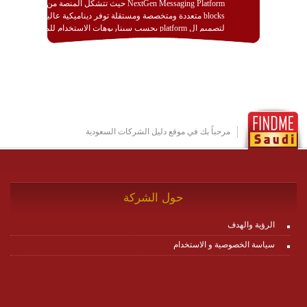
NextGen Messaging Platform حيث تتشكل المنصة من
blocks متعددة ومتخصصة ومستقلة توفر ديناميكية عالية
لتصميم ال platform بحسب سيناريوهات الاستخدام للمنصة
وتتوافق مع النشر والاستثمار ضمن بيئة استضافة dedicated
او cloud او hybrid. منصة زاجل شديدة الديناميكية وتتيح عبر
مكونات البناء الخاصة بها (building blocks) تشكيل المنصة
تخدم أي سيناريو تراسل مهما كان معقدا عبر إضافة ومعايرة
عناصر ديناميكية (dynamic items) وتجهيز إعدادات التواصل
بين ال items وترك الأمر لمنصة زاجل للقيام بالباقي.
للاطلاع على كافة التفاصيل عبر الموقع :
http://www.plutosms.com/zagel
مرحباً بك في موقع دليل الشركات السعودية
حول الشركة
الرؤية والهدف
سياسة الخصوصية و الاستخدام