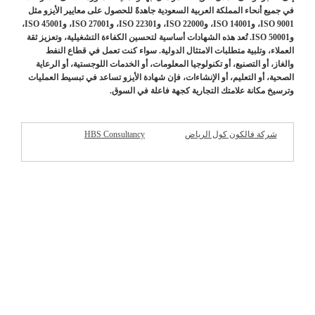
في جميع أنحاء المملكة العربية السعودية جاهدةً للحصول على معايير الأيزو مثل
ISO 9001، وISO 14001، وISO 22000، وISO 22301، وISO 27001، وISO 45001،
وISO 50001. تُعد هذه الشهادات أساسية لتحسين الكفاءة التشغيلية، وتعزيز ثقة
العملاء، وتلبية متطلبات الامتثال الدولية. سواء كنت تعمل في قطاع النفط
والغاز، أو التصنيع، أو تكنولوجيا المعلومات، أو الخدمات اللوجستية، أو الرعاية
الصحية، أو التعليم، أو الإنشاءات، فإن شهادة الأيزو تساعد في تبسيط العمليات
وترسيخ مكانة علامتك التجارية كجهة فاعلة في السوق.
شركة فالكون كول الرياض
HBS Consultancy
شركات مميزة