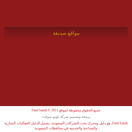
مواقع صديقة
جميع الحقوق محفوظة لموقع Find Saudi © 2011
برمجة وتصميم شركة بلوتو سوفت
Find Saudi، هو دليل ومحرك بحث الشركات السعودية، يشمل الدليل الفعاليات التجارية
والصناعية والخدمية في محافظات السعودية