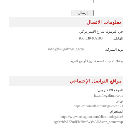
معلومات الاتصال
حي اليرموك شارع الامير تركي
الهاتف:
966-539-889100
بريد الشركة:
يمكنك تحديث الصفحة لرؤية أوضح للبريد
مواقع التواصل الإجتماعي
الموقع الالكتروني:
https://legalfmh.com/
تويتر:
https://x.com/alhashimlegalco?s=21
انستغرام:
https://www.instagram.com/alhashimlegalco?
igsh=bWI2ZmR5c3kxeWs%3D&utm_source=qr