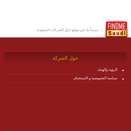
مكونات البناء الخاصة بها (building blocks) تشكيل المنصة
تخدم أي سيناريو تراسل مهما كان معقدا عبر إضافة ومعايرة
عناصر ديناميكية (dynamic items) وتجهيز إعدادات التواصل
بين ال items وترك الأمر لمنصة زاجل للقيام بالباقي.
للاطلاع على كافة التفاصيل عبر الموقع :
http://www.plutosms.com/zagel
مرحباً بك في موقع دليل الشركات السعودية
حول الشركة
الرؤية والهدف
سياسة الخصوصية و الاستخدام