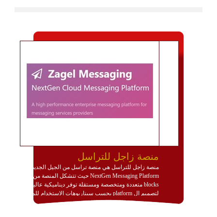
منصة زاجل للتراسل
منصة زاجل للتراسل هي منصة تراسل من الجيل الجديد
NextGen Messaging Platform حيث تتشكل المنصة من
blocks متعددة ومتخصصة ومستقلة توفر ديناميكية عالية
لتصميم ال platform بحسب سيناريوهات الاستخدام للمنصة
وتتوافق مع النشر والاستثمار ضمن بيئة استضافة dedicated
او cloud او hybrid. منصة زاجل شديدة الديناميكية وتتيح عبر