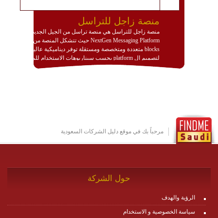
منصة زاجل للتراسل
منصة زاجل للتراسل هي منصة تراسل من الجيل الجديد
NextGen Messaging Platform حيث تتشكل المنصة من
blocks متعددة ومتخصصة ومستقلة توفر ديناميكية عالية
لتصميم ال platform بحسب سيناريوهات الاستخدام للمنصة
وتتوافق مع النشر والاستثمار ضمن بيئة استضافة dedicated
او cloud او hybrid. منصة زاجل شديدة الديناميكية وتتيح عبر
مكونات البناء الخاصة بها (building blocks) تشكيل المنصة
تخدم أي سيناريو تراسل مهما كان معقدا عبر إضافة ومعايرة
عناصر ديناميكية (dynamic items) وتجهيز إعدادات التواصل
بين ال items وترك الأمر لمنصة زاجل للقيام بالباقي.
للاطلاع على كافة التفاصيل عبر الموقع :
http://www.plutosms.com/zagel
مرحباً بك في موقع دليل الشركات السعودية
حول الشركة
الرؤية والهدف
سياسة الخصوصية و الاستخدام