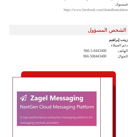
فيسبوك:
https://www.facebook.com/shamiltranslation
الشخص المسؤول
زينب إبراهيم
دعم العملاء
الهاتف:
966-5-8443400
الجوال:
966-508443400