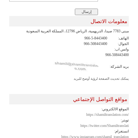
معلومات الاتصال
مبنى 7783 صيدا، الدريهمية، الرياض 12796، المملكة العربية السعودية
الهاتف:
966-5-8443400
الجوال:
966-508443400
واتس اب:
966-508443400
بريد الشركة:
يمكنك تحديث الصفحة لرؤية أوضح للبريد
مواقع التواصل الإجتماعي
الموقع الالكتروني:
https://shamiltranslation.com/
تويتر:
https://twitter.com/Shamiltranslati
انستغرام:
https://www.instagram.com/shamil_translation