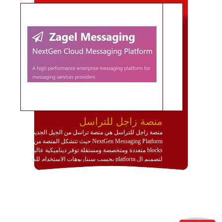
منصة زاجل للتراسل
منصة زاجل للتراسل هي منصة تراسل من الجيل الجديد
NextGen Messaging Platform حيث تتشكل المنصة من
blocks متعددة ومتخصصة ومستقلة توفر ديناميكية عالية
لتصميم ال platform بحسب سيناريوهات الاستخدام للمنصة
وتتوافق مع النشر والاستثمار ضمن بيئة استضافة dedicated
او cloud او hybrid. منصة زاجل شديدة الديناميكية وتتيح عبر
مكونات البناء الخاصة بها (building blocks) تشكيل المنصة
تخدم أي سيناريو تراسل مهما كان معقدا عبر إضافة ومعايرة
عناصر ديناميكية (dynamic items) وتجهيز إعدادات التواصل
بين ال items وترك الأمر لمنصة زاجل للقيام بالباقي.
للاطلاع على كافة التفاصيل عبر الموقع :