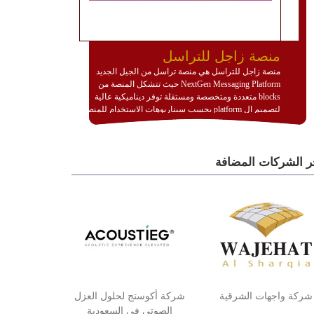
منصة زاجل للتراسل
منصة زاجل للتراسل هي منصة تراسل من الجيل الجديد
NextGen Messaging Platform حيث تتشكل المنصة من
blocks متعددة ومتخصصة ومستقلة توفر ديناميكية عالية
لتصميم ال platform بحسب سيناريوهات الاستخدام للمنصة
وتتوافق مع النشر والاستثمار ضمن بيئة استضافة dedicated
او cloud او hybrid. منصة زاجل شديدة الديناميكية وتتيح عبر
مكونات البناء الخاصة بها (building blocks) تشكيل المنصة
ر الشركات المضافة
تخدم أي سيناريو تراسل مهما كان معقدا عبر إضافة ومعايرة
عناصر ديناميكية (dynamic items) وتجهيز إعدادات التواصل
بين ال items وترك الأمر لمنصة زاجل للقيام بالباقي.
للاطلاع على كافة التفاصيل عبر الموقع :
http://www.plutosms.com/zagel
شركة واجهات الشرقية
شركة أكوستج لحلول العزل
الصوتي في السعودية