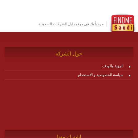
عناصر ديناميكية (dynamic items) وتجهيز إعدادات التواصل
بين ال items وترك الأمر لمنصة زاجل للقيام بالباقي.
للاطلاع على كافة التفاصيل عبر الموقع :
http://www.plutosms.com/zagel
مرحباً بك في موقع دليل الشركات السعودية
حول الشركة
الرؤية والهدف
سياسة الخصوصية و الاستخدام
اشترك معنا