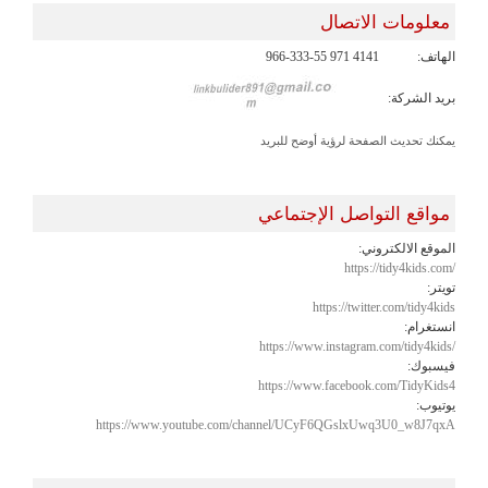
معلومات الاتصال
الهاتف:
966-333-55 971 4141
بريد الشركة:
يمكنك تحديث الصفحة لرؤية أوضح للبريد
مواقع التواصل الإجتماعي
الموقع الالكتروني:
https://tidy4kids.com/
تويتر:
https://twitter.com/tidy4kids
انستغرام:
https://www.instagram.com/tidy4kids/
فيسبوك:
https://www.facebook.com/TidyKids4
يوتيوب:
https://www.youtube.com/channel/UCyF6QGslxUwq3U0_w8J7qxA