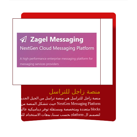
منصة زاجل للتراسل
منصة زاجل للتراسل هي منصة تراسل من الجيل الجديد
NextGen Messaging Platform حيث تتشكل المنصة من
blocks متعددة ومتخصصة ومستقلة توفر ديناميكية عالية
لتصميم ال platform بحسب سيناريوهات الاستخدام للمنصة
وتتوافق مع النشر والاستثمار ضمن بيئة استضافة dedicated
او cloud او hybrid. منصة زاجل شديدة الديناميكية وتتيح عبر
مكونات البناء الخاصة بها (building blocks) تشكيل المنصة
تخدم أي سيناريو تراسل مهما كان معقدا عبر إضافة ومعايرة