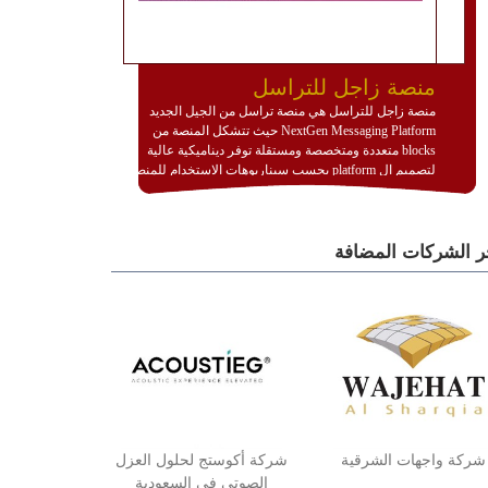
منصة زاجل للتراسل
منصة زاجل للتراسل هي منصة تراسل من الجيل الجديد
NextGen Messaging Platform حيث تتشكل المنصة من
blocks متعددة ومتخصصة ومستقلة توفر ديناميكية عالية
لتصميم ال platform بحسب سيناريوهات الاستخدام للمنصة
وتتوافق مع النشر والاستثمار ضمن بيئة استضافة dedicated
او cloud او hybrid. منصة زاجل شديدة الديناميكية وتتيح عبر
مكونات البناء الخاصة بها (building blocks) تشكيل المنصة
ر الشركات المضافة
تخدم أي سيناريو تراسل مهما كان معقدا عبر إضافة ومعايرة
عناصر ديناميكية (dynamic items) وتجهيز إعدادات التواصل
بين ال items وترك الأمر لمنصة زاجل للقيام بالباقي.
للاطلاع على كافة التفاصيل عبر الموقع :
http://www.plutosms.com/zagel
شركة واجهات الشرقية
شركة أكوستج لحلول العزل
الصوتي في السعودية