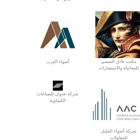
مكتب عادل التميمي
أضواء العرب
للمحاماة والاستشارات
شركة عدوان للصناعات
الكيماوية
شركة أضواء الخليل
للمقاولات