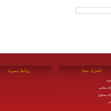
اشترك معنا
روابط مميزة
دة
اك مجاني
اك مدفوع
ات