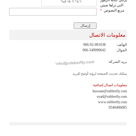
التي تراها ضمن
مربع النصوص
*
معلومات الاتصال
الهاتف:
966-92-001638
الجوال:
966-549099642
بريد الشركة:
يمكنك تحديث الصفحة لرؤية أوضح للبريد
معلومات اتصال إضافية:
hussam@rubberfty.com
eyad@rubberfty.com
www.rubberfty.com
0540406085