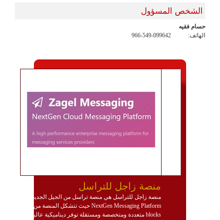
الشخص المسؤول
حسام فقيه
الهاتف:
966-549-099642
منصة زاجل للتراسل
منصة زاجل للتراسل هي منصة تراسل من الجيل الجديد
NextGen Messaging Platform حيث تتشكل المنصة من
blocks متعددة ومتخصصة ومستقلة توفر ديناميكية عالية