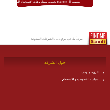
لتصميم ال platform بحسب سيناريوهات الاستخدام للمنصة
وتتوافق مع النشر والاستثمار ضمن بيئة استضافة dedicated
او cloud او hybrid. منصة زاجل شديدة الديناميكية وتتيح عبر
مكونات البناء الخاصة بها (building blocks) تشكيل المنصة
تخدم أي سيناريو تراسل مهما كان معقدا عبر إضافة ومعايرة
عناصر ديناميكية (dynamic items) وتجهيز إعدادات التواصل
بين ال items وترك الأمر لمنصة زاجل للقيام بالباقي.
للاطلاع على كافة التفاصيل عبر الموقع :
http://www.plutosms.com/zagel
مرحباً بك في موقع دليل الشركات السعودية
حول الشركة
الرؤية والهدف
سياسة الخصوصية و الاستخدام