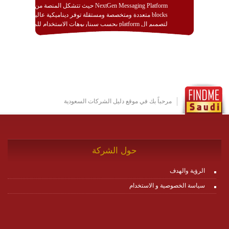
NextGen Messaging Platform حيث تتشكل المنصة من
blocks متعددة ومتخصصة ومستقلة توفر ديناميكية عالية
لتصميم ال platform بحسب سيناريوهات الاستخدام للمنصة
وتتوافق مع النشر والاستثمار ضمن بيئة استضافة dedicated
او cloud او hybrid. منصة زاجل شديدة الديناميكية وتتيح عبر
مكونات البناء الخاصة بها (building blocks) تشكيل المنصة
تخدم أي سيناريو تراسل مهما كان معقدا عبر إضافة ومعايرة
عناصر ديناميكية (dynamic items) وتجهيز إعدادات التواصل
بين ال items وترك الأمر لمنصة زاجل للقيام بالباقي.
للاطلاع على كافة التفاصيل عبر الموقع :
http://www.plutosms.com/zagel
مرحباً بك في موقع دليل الشركات السعودية
حول الشركة
الرؤية والهدف
سياسة الخصوصية و الاستخدام