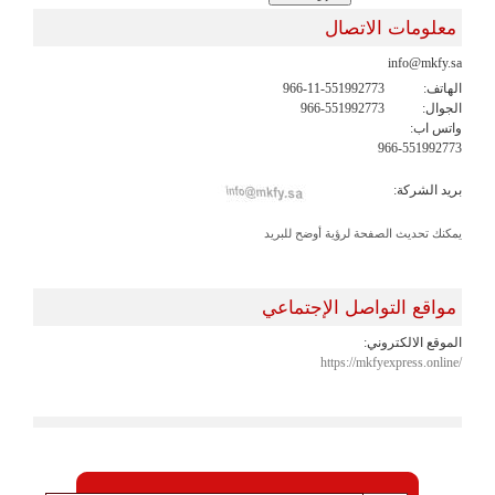
معلومات الاتصال
info@mkfy.sa
الهاتف:
966-11-551992773
الجوال:
966-551992773
واتس اب:
966-551992773
بريد الشركة:
يمكنك تحديث الصفحة لرؤية أوضح للبريد
مواقع التواصل الإجتماعي
الموقع الالكتروني:
https://mkfyexpress.online/