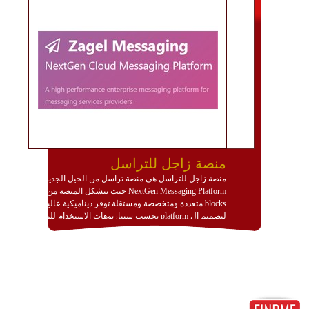
منصة زاجل للتراسل
منصة زاجل للتراسل هي منصة تراسل من الجيل الجديد
NextGen Messaging Platform حيث تتشكل المنصة من
blocks متعددة ومتخصصة ومستقلة توفر ديناميكية عالية
لتصميم ال platform بحسب سيناريوهات الاستخدام للمنصة
وتتوافق مع النشر والاستثمار ضمن بيئة استضافة dedicated
او cloud او hybrid. منصة زاجل شديدة الديناميكية وتتيح عبر
مكونات البناء الخاصة بها (building blocks) تشكيل المنصة
تخدم أي سيناريو تراسل مهما كان معقدا عبر إضافة ومعايرة
عناصر ديناميكية (dynamic items) وتجهيز إعدادات التواصل
بين ال items وترك الأمر لمنصة زاجل للقيام بالباقي.
للاطلاع على كافة التفاصيل عبر الموقع :