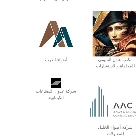
مكتب عادل التميمي
أضواء العرب
للمحاماة والاستشارات
شركة عدوان للصناعات
الكيماوية
شركة أضواء الخليل
للمقاولات