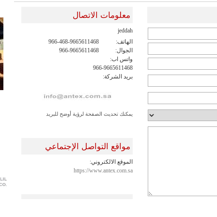
معلومات الاتصال
jeddah
الهاتف:
966-468-9665611468
الجوال:
966-9665611468
واتس اب:
966-9665611468
بريد الشركة:
يمكنك تحديث الصفحة لرؤية أوضح للبريد
مواقع التواصل الإجتماعي
الموقع الالكتروني:
https://www.antex.com.sa