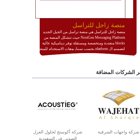
منصة زاجل للتراسل
منصة زاجل للتراسل هي منصة تراسل من الجيل الجديد
NextGen Messaging Platform حيث تتشكل المنصة من
blocks متعددة ومتخصصة ومستقلة توفر ديناميكية عالية
لتصميم ال platform بحسب سيناريوهات الاستخدام للمنصة
وتتوافق مع النشر والاستثمار ضمن بيئة استضافة dedicated
او cloud او hybrid. منصة زاجل شديدة الديناميكية وتتيح عبر
مكونات البناء الخاصة بها (building blocks) تشكيل المنصة
ر الشركات المضافة
تخدم أي سيناريو تراسل مهما كان معقدا عبر إضافة ومعايرة
عناصر ديناميكية (dynamic items) وتجهيز إعدادات التواصل
بين ال items وترك الأمر لمنصة زاجل للقيام بالباقي.
للاطلاع على كافة التفاصيل عبر الموقع :
http://www.plutosms.com/zagel
شركة واجهات الشرقية
شركة أكوستج لحلول العزل
الصوتي في السعودية