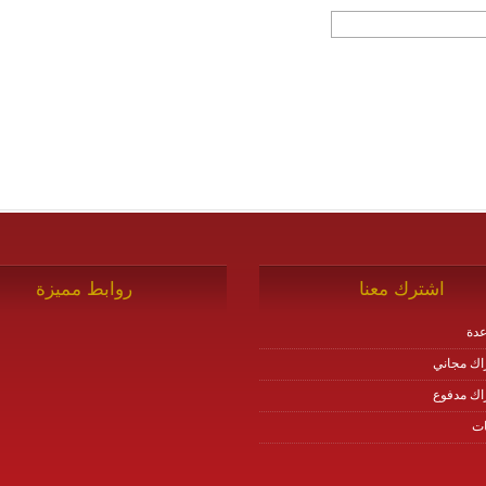
اشترك معنا
روابط مميزة
دة
اك مجاني
اك مدفوع
ات