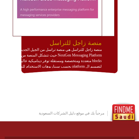
منصة زاجل للتراسل
منصة زاجل للتراسل هي منصة تراسل من الجيل الجديد
NextGen Messaging Platform حيث تتشكل المنصة من
blocks متعددة ومتخصصة ومستقلة توفر ديناميكية عالية
لتصميم ال platform بحسب سيناريوهات الاستخدام للمنصة
وتتوافق مع النشر والاستثمار ضمن بيئة استضافة dedicated
او cloud او hybrid. منصة زاجل شديدة الديناميكية وتتيح عبر
مكونات البناء الخاصة بها (building blocks) تشكيل المنصة
تخدم أي سيناريو تراسل مهما كان معقدا عبر إضافة ومعايرة
عناصر ديناميكية (dynamic items) وتجهيز إعدادات التواصل
بين ال items وترك الأمر لمنصة زاجل للقيام بالباقي.
للاطلاع على كافة التفاصيل عبر الموقع :
http://www.plutosms.com/zagel
مرحباً بك في موقع دليل الشركات السعودية