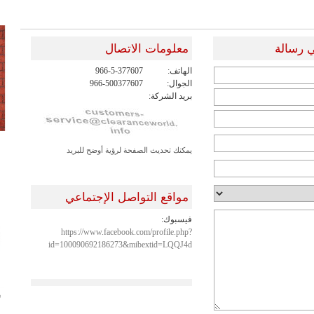
 رسالة
معلومات الاتصال
الهاتف:
966-5-377607
الجوال:
966-500377607
بريد الشركة:
يمكنك تحديث الصفحة لرؤية أوضح للبريد
مواقع التواصل الإجتماعي
فيسبوك:
https://www.facebook.com/profile.php?
id=100090692186273&mibextid=LQQJ4d
ش