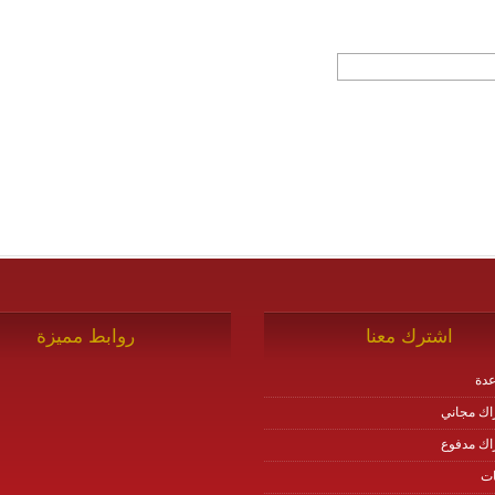
اشترك معنا
روابط مميزة
دة
اك مجاني
اك مدفوع
ات