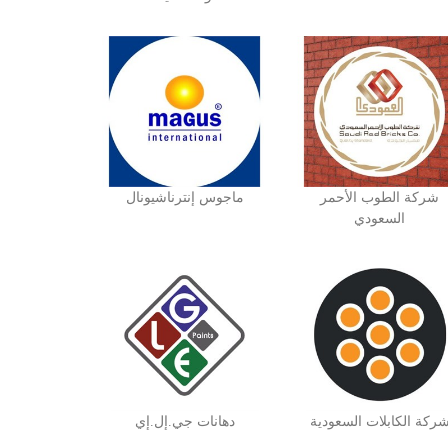
شركة الطوب الأحمر
ماجوس إنترناشيونال
السعودي
ركة الكابلات السعودية
دهانات جي.إل.إي