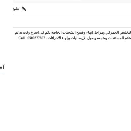
تبليغ
لتخليص الجمركي ومراحل انهاء وفسح الشحنات الخاصه بكم فى اسرع وقت يدعم
ذلك فريق ذو كفاءه وخبره في المجال حرصين على إرضاء العميل منذ إستلام المستندات ومتابعه وصول الإرساليات وإنهاء الاجرائات . Call : 0500377607
آخ