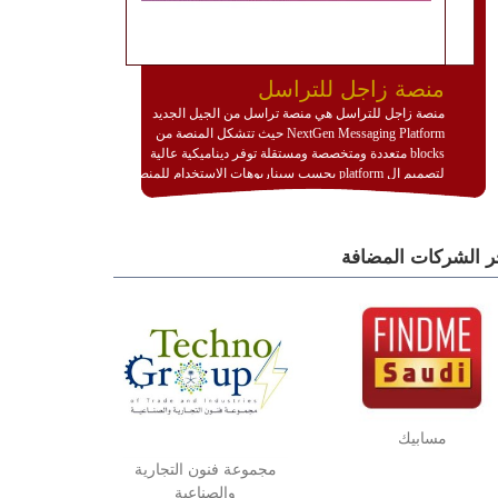
منصة زاجل للتراسل
منصة زاجل للتراسل هي منصة تراسل من الجيل الجديد
NextGen Messaging Platform حيث تتشكل المنصة من
blocks متعددة ومتخصصة ومستقلة توفر ديناميكية عالية
لتصميم ال platform بحسب سيناريوهات الاستخدام للمنصة
وتتوافق مع النشر والاستثمار ضمن بيئة استضافة dedicated
او cloud او hybrid. منصة زاجل شديدة الديناميكية وتتيح عبر
مكونات البناء الخاصة بها (building blocks) تشكيل المنصة
ر الشركات المضافة
تخدم أي سيناريو تراسل مهما كان معقدا عبر إضافة ومعايرة
عناصر ديناميكية (dynamic items) وتجهيز إعدادات التواصل
بين ال items وترك الأمر لمنصة زاجل للقيام بالباقي.
للاطلاع على كافة التفاصيل عبر الموقع :
http://www.plutosms.com/zagel
مسابيك
مجموعة فنون التجارية
والصناعية