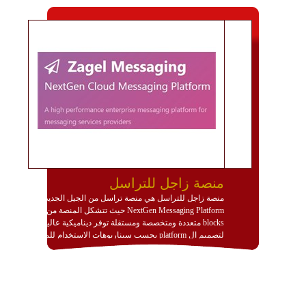
منصة زاجل للتراسل
منصة زاجل للتراسل هي منصة تراسل من الجيل الجديد
NextGen Messaging Platform حيث تتشكل المنصة من
blocks متعددة ومتخصصة ومستقلة توفر ديناميكية عالية
لتصميم ال platform بحسب سيناريوهات الاستخدام للمنصة
وتتوافق مع النشر والاستثمار ضمن بيئة استضافة dedicated
او cloud او hybrid. منصة زاجل شديدة الديناميكية وتتيح عبر
مكونات البناء الخاصة بها (building blocks) تشكيل المنصة
تخدم أي سيناريو تراسل مهما كان معقدا عبر إضافة ومعايرة
عناصر ديناميكية (dynamic items) وتجهيز إعدادات التواصل