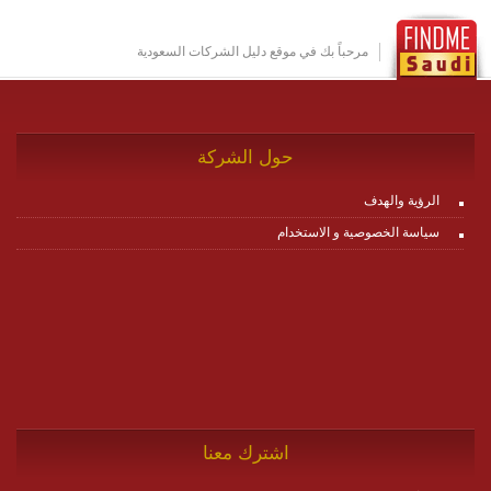
بين ال items وترك الأمر لمنصة زاجل للقيام بالباقي.
للاطلاع على كافة التفاصيل عبر الموقع :
http://www.plutosms.com/zagel
مرحباً بك في موقع دليل الشركات السعودية
حول الشركة
الرؤية والهدف
سياسة الخصوصية و الاستخدام
اشترك معنا