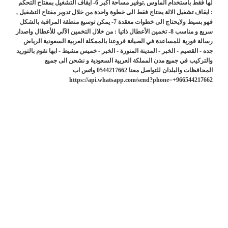
لها فقط باستخدام الماوس ,توفير مساحة اكبر 6- ايقاف التشغيل بمفتاح التحكم
: ايقاف تشغيل الالة يحتاج فقط الى خطوة واحدة من خلال تدوير مفتاح التشغيل ,
فهو بسيط ولايحتاج الى خطوات معقدة 7- يمكن توسيع منطقة المراقبة بالشكل
سريع و مناسب 8- تخمين الأعطال ذاتيا : من خلال التخمين الآلي للأعطال واصدار
رسالة فورية للمساعدة في الصيانة فروعنا بالممكلة العربية السعودية الرياض -
جده - القصيم - الخبر - المدينة المنورة - الخبر - خميس مشيط - ابها نقوم بالتوريد
والتركيب في جميع مدن المملكة العربية السعودية و نشحن الى جميع
المحافظات والبلدان للتواصل معنا 0544217662 واتس اب
https://api.whatsapp.com/send?phone=+966544217662