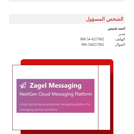
الشخص المسؤول
احمد شمس
مدير
الهاتف:
966-54-4217662
الجوال:
966-544217662