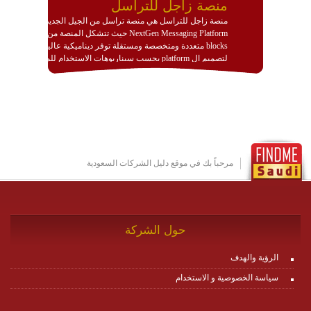
منصة زاجل للتراسل
منصة زاجل للتراسل هي منصة تراسل من الجيل الجديد
NextGen Messaging Platform حيث تتشكل المنصة من
blocks متعددة ومتخصصة ومستقلة توفر ديناميكية عالية
لتصميم ال platform بحسب سيناريوهات الاستخدام للمنصة
وتتوافق مع النشر والاستثمار ضمن بيئة استضافة dedicated
او cloud او hybrid. منصة زاجل شديدة الديناميكية وتتيح عبر
مكونات البناء الخاصة بها (building blocks) تشكيل المنصة
تخدم أي سيناريو تراسل مهما كان معقدا عبر إضافة ومعايرة
عناصر ديناميكية (dynamic items) وتجهيز إعدادات التواصل
بين ال items وترك الأمر لمنصة زاجل للقيام بالباقي.
للاطلاع على كافة التفاصيل عبر الموقع :
http://www.plutosms.com/zagel
مرحباً بك في موقع دليل الشركات السعودية
حول الشركة
الرؤية والهدف
سياسة الخصوصية و الاستخدام