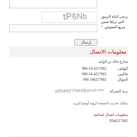
يرجى كتابة الرموز
التي تراها ضمن
مربع النصوص
*
معلومات الاتصال
شارع خالد بن الوليد
الهاتف:
966-54-4217662
فاكس:
966-54-4217662
الجوال:
966-544217662
بريد الشركة:
يمكنك تحديث الصفحة لرؤية أوضح للبريد
معلومات اتصال إضافية:
0544217662