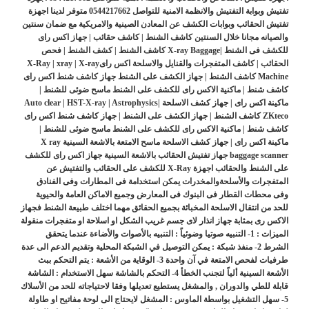
تفتيش وبوابة التفتيش والانظمة الامنية للتواصل 0544217662 متوفر لدينا اجهزة
تفتيش الحقائب وبوابات الكشف عن المعادن الصينية والامريكية مع ضمان سنتين
والصيانه مجانا خلال السنتين كاشف الشنط | كاشف حقائب | جهاز اكس راى
للكشف فى الشنط |X-ray Baggage كاشف الشنط | كشف الشنط | فحص
الحقائب | كاشف المتفجرات والقنايل والاسلحة اكس راىX-Ray | xray | X-ray
Machine كاشف الشنط | جهاز الكشف على الشنط جهاز كاشف شنط اكس راى
كاشف شنط | ماكنية الاكس راى للكشف على الشنط ماسح ضوئى للشنط |
ماكينة اكس راى | جهاز كشف الاسلحة Auto clear | HST-X-ray | Astrophysics|
ZKteco كاشف الشنط | جهاز الكشف على الشنط | جهاز كاشف شنط اكس راى
كاشف شنط | ماكنية الاكس راى للكشف على الشنط ماسح ضوئى للشنط |
ماكينة اكس راى | جهاز كشف الاسلحة ماسح الامتعة بالاشعة السينية X ray
baggage scanner جهاز تفتيش الحقائب بالاشعة السينية جهاز اكس راى للكشف
على الشنط والحقائب اجهزة X-Ray للكشف على الحقائب والتفتيش عن
المتفجرات والأسلحةوالمخدرات يمكن استخدامة فى المطارات وفى الفنادق
وفى محطات القطار فى البنوك فى المعارض وجميع الاماكن العامة والحيوية
للحد من انتقال الاسلحة المخبائة بجميع الحقائق مهما اختلف طبيعة الشنط فجهاز
الاكس رى بمثابة جهاز انذار لاى جسم غريب الشكل او اسلاحة او متفجرات منقولة
الميزات : 1- التنبيه صوتيا وضوئياً : التنبيه بالأصوات والأضاءة عندما يتحقق
الشرط 2- منفذ شبكة : يمكن التوصيل في الشبكة المحلية وتقديم الدعم الى عدة
طرفيات لفحص الامتعة في آن واحدة 3- الوقاية من الأشعة : يتم التحكم ببث
الأشعة السينية ألياً لتجنب الخطأ 4- التحكم بالشاشة سهل الاستخدام : الشاشة
قابلة للطي والدوران , والمشغل يستطيع تعديلها وفقا لاحتياجاته للحد من الأسلاك
5- سهل التشغيل بواسطة الماوس : المشغل لايحتاج الى لوحة مفاتيح او طاولة