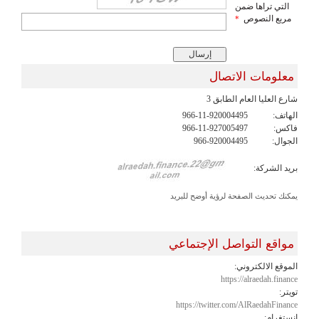
التي تراها ضمن
مربع النصوص
*
معلومات الاتصال
شارع العليا العام الطابق 3
الهاتف:
966-11-920004495
فاكس:
966-11-927005497
الجوال:
966-920004495
بريد الشركة:
يمكنك تحديث الصفحة لرؤية أوضح للبريد
مواقع التواصل الإجتماعي
الموقع الالكتروني:
https://alraedah.finance
تويتر:
https://twitter.com/AlRaedahFinance
انستغرام: