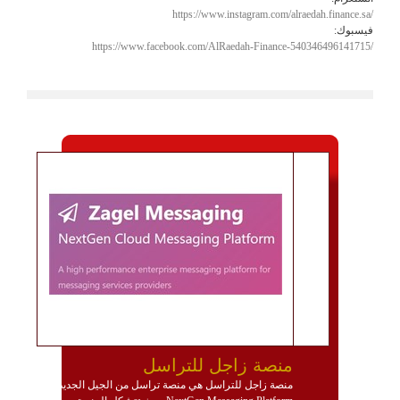
https://www.instagram.com/alraedah.finance.sa/
فيسبوك:
https://www.facebook.com/AlRaedah-Finance-540346496141715/
منصة زاجل للتراسل
منصة زاجل للتراسل هي منصة تراسل من الجيل الجديد