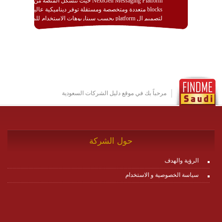
NextGen Messaging Platform حيث تتشكل المنصة من
blocks متعددة ومتخصصة ومستقلة توفر ديناميكية عالية
لتصميم ال platform بحسب سيناريوهات الاستخدام للمنصة
وتتوافق مع النشر والاستثمار ضمن بيئة استضافة dedicated
او cloud او hybrid. منصة زاجل شديدة الديناميكية وتتيح عبر
مكونات البناء الخاصة بها (building blocks) تشكيل المنصة
تخدم أي سيناريو تراسل مهما كان معقدا عبر إضافة ومعايرة
عناصر ديناميكية (dynamic items) وتجهيز إعدادات التواصل
بين ال items وترك الأمر لمنصة زاجل للقيام بالباقي.
للاطلاع على كافة التفاصيل عبر الموقع :
http://www.plutosms.com/zagel
مرحباً بك في موقع دليل الشركات السعودية
حول الشركة
الرؤية والهدف
سياسة الخصوصية و الاستخدام