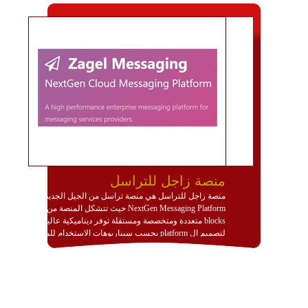
منصة زاجل للتراسل
منصة زاجل للتراسل هي منصة تراسل من الجيل الجديد
NextGen Messaging Platform حيث تتشكل المنصة من
blocks متعددة ومتخصصة ومستقلة توفر ديناميكية عالية
لتصميم ال platform بحسب سيناريوهات الاستخدام للمنصة
وتتوافق مع النشر والاستثمار ضمن بيئة استضافة dedicated
او cloud او hybrid. منصة زاجل شديدة الديناميكية وتتيح عبر
مكونات البناء الخاصة بها (building blocks) تشكيل المنصة
تخدم أي سيناريو تراسل مهما كان معقدا عبر إضافة ومعايرة
عناصر ديناميكية (dynamic items) وتجهيز إعدادات التواصل
بين ال items وترك الأمر لمنصة زاجل للقيام بالباقي.