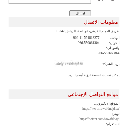
معلومات الاتصال
طريق الدمام الفرعي، غرناطة، الرياض 13242
الهاتف:
966-11-551818277
الجوال:
966-550061304
واتس اب:
966-555660864
بريد الشركة:
يمكنك تحديث الصفحة لرؤية أوضح للبريد
مواقع التواصل الإجتماعي
الموقع الالكتروني:
https://www.rawafdnajd.sa/
تويتر:
https://twitter.com/rawafdnajd
انستغرام: