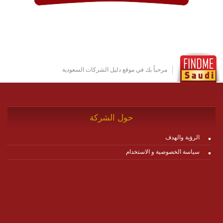
وتتوافق مع النشر والاستثمار ضمن بيئة استضافة dedicated
او cloud او hybrid. منصة زاجل شديدة الديناميكية وتتيح عبر
مكونات البناء الخاصة بها (building blocks) تشكيل المنصة
تخدم أي سيناريو تراسل مهما كان معقدا عبر إضافة ومعايرة
عناصر ديناميكية (dynamic items) وتجهيز إعدادات التواصل
بين ال items وترك الأمر لمنصة زاجل للقيام بالباقي.
للاطلاع على كافة التفاصيل عبر الموقع :
http://www.plutosms.com/zagel
مرحباً بك في موقع دليل الشركات السعودية
حول الشركة
الرؤية والهدف
سياسة الخصوصية و الاستخدام