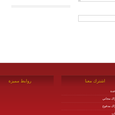
اشترك معنا
روابط مميزة
دة
اك مجاني
اك مدفوع
ات