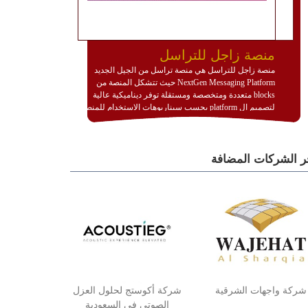
منصة زاجل للتراسل
منصة زاجل للتراسل هي منصة تراسل من الجيل الجديد
NextGen Messaging Platform حيث تتشكل المنصة من
blocks متعددة ومتخصصة ومستقلة توفر ديناميكية عالية
لتصميم ال platform بحسب سيناريوهات الاستخدام للمنصة
وتتوافق مع النشر والاستثمار ضمن بيئة استضافة dedicated
او cloud او hybrid. منصة زاجل شديدة الديناميكية وتتيح عبر
مكونات البناء الخاصة بها (building blocks) تشكيل المنصة
ر الشركات المضافة
تخدم أي سيناريو تراسل مهما كان معقدا عبر إضافة ومعايرة
عناصر ديناميكية (dynamic items) وتجهيز إعدادات التواصل
بين ال items وترك الأمر لمنصة زاجل للقيام بالباقي.
للاطلاع على كافة التفاصيل عبر الموقع :
http://www.plutosms.com/zagel
شركة واجهات الشرقية
شركة أكوستج لحلول العزل
الصوتي في السعودية