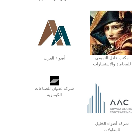
مكتب عادل التميمي
أضواء العرب
للمحاماة والاستشارات
شركة عدوان للصناعات
الكيماوية
شركة أضواء الخليل
للمقاولات