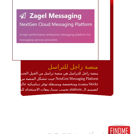
منصة زاجل للتراسل
منصة زاجل للتراسل هي منصة تراسل من الجيل الجديد
NextGen Messaging Platform حيث تتشكل المنصة من
blocks متعددة ومتخصصة ومستقلة توفر ديناميكية عالية
لتصميم ال platform بحسب سيناريوهات الاستخدام للمنصة
وتتوافق مع النشر والاستثمار ضمن بيئة استضافة dedicated
او cloud او hybrid. منصة زاجل شديدة الديناميكية وتتيح عبر
مكونات البناء الخاصة بها (building blocks) تشكيل المنصة
تخدم أي سيناريو تراسل مهما كان معقدا عبر إضافة ومعايرة
عناصر ديناميكية (dynamic items) وتجهيز إعدادات التواصل
بين ال items وترك الأمر لمنصة زاجل للقيام بالباقي.
للاطلاع على كافة التفاصيل عبر الموقع :
http://www.plutosms.com/zagel