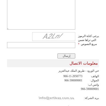
يرجى كتابة الرموز
التي تراها ضمن
مربع النصوص
*
معلومات الاتصال
حي الورود - طريق الملك عبدالعزيز
الهاتف:
966-11-2050773
الجوال:
966-590009001
واتس اب:
966-590009001
بريد الشركة: