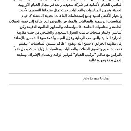
الماسي للخيام الألمانية هي شركة سعودية رائدة في مجال الخيام الاوروبية
الحديثة وتجهيز المناسبات والفعاليات, حيث تمثل منتجاتنا التصميم الأحدث
والخيار الأفضل لتلبية جميع إستخدامات القاعات الحديثة المتنقلة كـ خيام
المناسبات الرسمية والفعاليات والمعارض والمؤتمرات, إضافة إلى خيمة الحفلات
الخاصة والمناسبات الخاصة. فالمواصفات والمعايير العالمية الدقيقة ركن
أساسي لإختيار منتجات تناسب السوق السعودي والخليجي من حيث مقاومة
الحرارة العالية والعواصف الرملية وعزل المياه وأشعة ضوء الشمس, بالإضافة
إلى مقاومة الحرائق لا سمح الله. ويقوم "طاقم تنسيق المناسبات" بتقديم
خدمات تنظيم وتنسيق الحفلات والفعاليات ومناسبات الزواج, حيث يعمل دائماً
بالتزامن مع طاقم "تركيب الخيام" لتوفير الوقت ولضمان الإشراف ومتابعة
العمل بدقة وجودة عالية
Safe Events Global
شركات مميزة