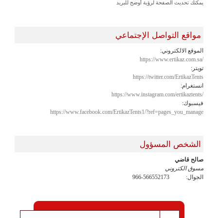
يمكنك تحديث الصفحة لرؤية أوضح للبريد
مواقع التواصل الإجتماعي
الموقع الالكتروني:
https://www.ertikaz.com.sa/
تويتر:
https://twitter.com/ErtikazTents
انستغرام:
https://www.instagram.com/ertikaztents/
فيسبوك:
https://www.facebook.com/ErtikazTents1/?ref=pages_you_manage
الشخص المسؤول
صالح قاضي
مسوق الكتروني
الجوال:
966-566552173