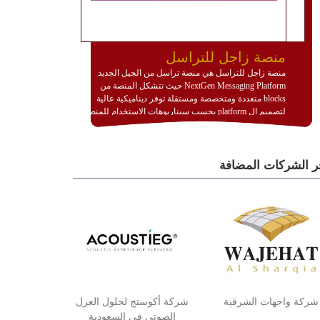
منصة زاجل للتراسل
منصة زاجل للتراسل هي منصة تراسل من الجيل الجديد
NextGen Messaging Platform حيث تتشكل المنصة من
blocks متعددة ومتخصصة ومستقلة توفر ديناميكية عالية
لتصميم ال platform بحسب سيناريوهات الاستخدام للمنصة
وتتوافق مع النشر والاستثمار ضمن بيئة استضافة dedicated
او cloud او hybrid. منصة زاجل شديدة الديناميكية وتتيح عبر
مكونات البناء الخاصة بها (building blocks) تشكيل المنصة
ر الشركات المضافة
تخدم أي سيناريو تراسل مهما كان معقدا عبر إضافة ومعايرة
عناصر ديناميكية (dynamic items) وتجهيز إعدادات التواصل
بين ال items وترك الأمر لمنصة زاجل للقيام بالباقي.
للاطلاع على كافة التفاصيل عبر الموقع :
http://www.plutosms.com/zagel
شركة واجهات الشرقية
شركة أكوستج لحلول العزل
الصوتي في السعودية