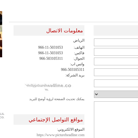
معلومات الاتصال
الرياض
الهاتف:
966-11-5031053
فاكس:
966-11-5031053
الجوال:
966-503105311
واتس اب:
966-503105311
بريد الشركة:
يمكنك تحديث الصفحة لرؤية أوضح للبريد
مواقع التواصل الإجتماعي
الموقع الالكتروني:
https://www.pictureheadline.com