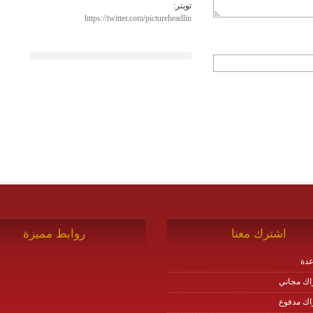
تويتر:
https://twitter.com/pictureheadlin
اشترك معنا
روابط مميزة
دة
اك مجاني
اك مدفوع