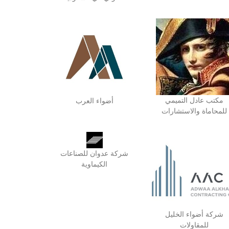
مكتب عادل التميمي
أضواء العرب
للمحاماة والاستشارات
شركة عدوان للصناعات
الكيماوية
شركة أضواء الخليل
للمقاولات