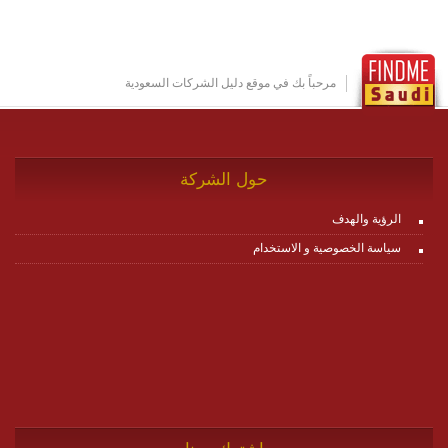
تخدم أي سيناريو تراسل مهما كان معقدا عبر إضافة ومعايرة
عناصر ديناميكية (dynamic items) وتجهيز إعدادات التواصل
بين ال items وترك الأمر لمنصة زاجل للقيام بالباقي.
للاطلاع على كافة التفاصيل عبر الموقع :
http://www.plutosms.com/zagel
مرحباً بك في موقع دليل الشركات السعودية
حول الشركة
الرؤية والهدف
سياسة الخصوصية و الاستخدام