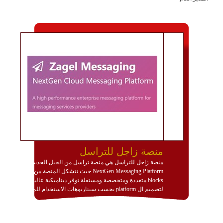
منصة زاجل للتراسل
منصة زاجل للتراسل هي منصة تراسل من الجيل الجديد
NextGen Messaging Platform حيث تتشكل المنصة من
blocks متعددة ومتخصصة ومستقلة توفر ديناميكية عالية
لتصميم ال platform بحسب سيناريوهات الاستخدام للمنصة
وتتوافق مع النشر والاستثمار ضمن بيئة استضافة dedicated
او cloud او hybrid. منصة زاجل شديدة الديناميكية وتتيح عبر
مكونات البناء الخاصة بها (building blocks) تشكيل المنصة