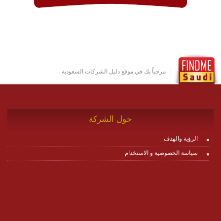
وتتوافق مع النشر والاستثمار ضمن بيئة استضافة dedicated
او cloud او hybrid. منصة زاجل شديدة الديناميكية وتتيح عبر
مكونات البناء الخاصة بها (building blocks) تشكيل المنصة
تخدم أي سيناريو تراسل مهما كان معقدا عبر إضافة ومعايرة
عناصر ديناميكية (dynamic items) وتجهيز إعدادات التواصل
بين ال items وترك الأمر لمنصة زاجل للقيام بالباقي.
للاطلاع على كافة التفاصيل عبر الموقع :
http://www.plutosms.com/zagel
مرحباً بك في موقع دليل الشركات السعودية
حول الشركة
الرؤية والهدف
سياسة الخصوصية و الاستخدام