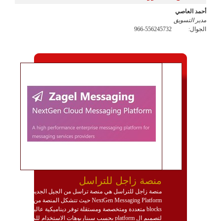
أحمد العاصي
مدير التسويق
الجوال:
966-556245732
منصة زاجل للتراسل
منصة زاجل للتراسل هي منصة تراسل من الجيل الجديد
NextGen Messaging Platform حيث تتشكل المنصة من
blocks متعددة ومتخصصة ومستقلة توفر ديناميكية عالية
لتصميم ال platform بحسب سيناريوهات الاستخدام للمنصة