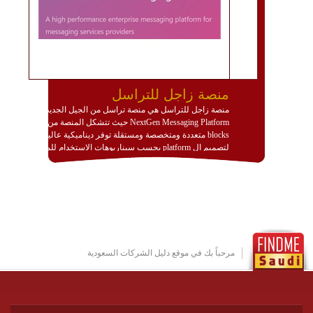
منصة زاجل للتراسل
منصة زاجل للتراسل هي منصة تراسل من الجيل الجديد
NextGen Messaging Platform حيث تتشكل المنصة من
blocks متعددة ومتخصصة ومستقلة توفر ديناميكية عالية
لتصميم ال platform بحسب سيناريوهات الاستخدام للمنصة
وتتوافق مع النشر والاستثمار ضمن بيئة استضافة dedicated
او cloud او hybrid. منصة زاجل شديدة الديناميكية وتتيح عبر
مكونات البناء الخاصة بها (building blocks) تشكيل المنصة
تخدم أي سيناريو تراسل مهما كان معقدا عبر إضافة ومعايرة
عناصر ديناميكية (dynamic items) وتجهيز إعدادات التواصل
بين ال items وترك الأمر لمنصة زاجل للقيام بالباقي.
للاطلاع على كافة التفاصيل عبر الموقع :
http://www.plutosms.com/zagel
مرحباً بك في موقع دليل الشركات السعودية