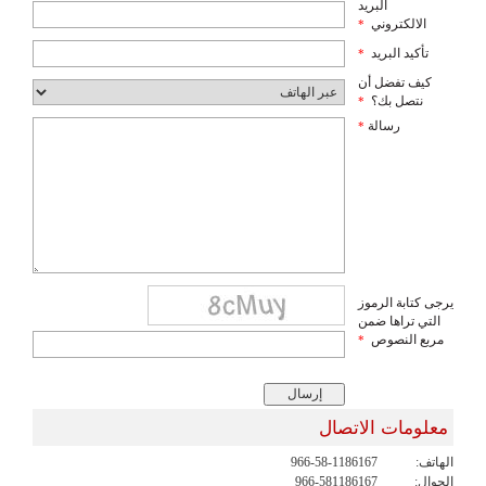
البريد
الالكتروني
*
تأكيد البريد
*
كيف تفضل أن
نتصل بك؟
*
رسالة
*
يرجى كتابة الرموز
التي تراها ضمن
مربع النصوص
*
معلومات الاتصال
الهاتف:
966-58-1186167
الجوال:
966-581186167