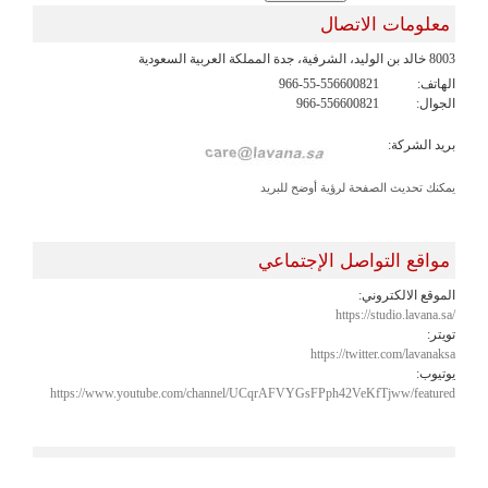
معلومات الاتصال
8003 خالد بن الوليد، الشرفية، جدة المملكة العربية السعودية
الهاتف:
966-55-556600821
الجوال:
966-556600821
بريد الشركة:
يمكنك تحديث الصفحة لرؤية أوضح للبريد
مواقع التواصل الإجتماعي
الموقع الالكتروني:
https://studio.lavana.sa/
تويتر:
https://twitter.com/lavanaksa
يوتيوب:
https://www.youtube.com/channel/UCqrAFVYGsFPph42VeKfTjww/featured