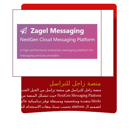
منصة زاجل للتراسل
منصة زاجل للتراسل هي منصة تراسل من الجيل الجديد
NextGen Messaging Platform حيث تتشكل المنصة من
blocks متعددة ومتخصصة ومستقلة توفر ديناميكية عالية
لتصميم ال platform بحسب سيناريوهات الاستخدام للمنصة
وتتوافق مع النشر والاستثمار ضمن بيئة استضافة dedicated
او cloud او hybrid. منصة زاجل شديدة الديناميكية وتتيح عبر
مكونات البناء الخاصة بها (building blocks) تشكيل المنصة
تخدم أي سيناريو تراسل مهما كان معقدا عبر إضافة ومعايرة
عناصر ديناميكية (dynamic items) وتجهيز إعدادات التواصل