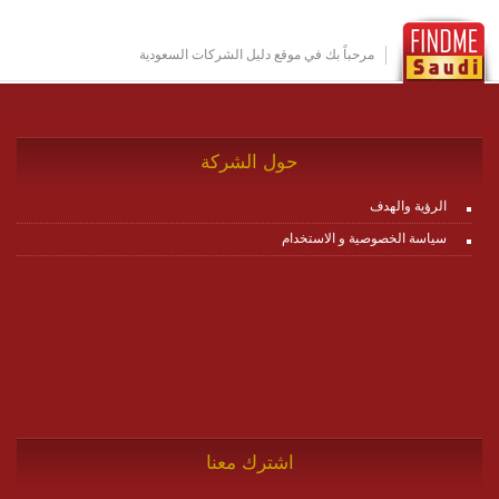
بين ال items وترك الأمر لمنصة زاجل للقيام بالباقي.
للاطلاع على كافة التفاصيل عبر الموقع :
http://www.plutosms.com/zagel
مرحباً بك في موقع دليل الشركات السعودية
حول الشركة
الرؤية والهدف
سياسة الخصوصية و الاستخدام
اشترك معنا