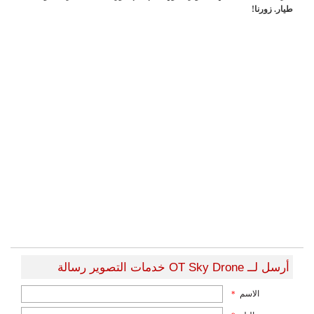
طيار. زورنا!
أرسل لــ OT Sky Drone خدمات التصوير رسالة
الاسم
*