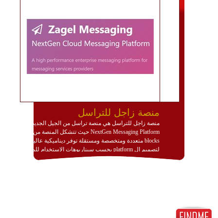
منصة زاجل للتراسل
منصة زاجل للتراسل هي منصة تراسل من الجيل الجديد
NextGen Messaging Platform حيث تتشكل المنصة من
blocks متعددة ومتخصصة ومستقلة توفر ديناميكية عالية
لتصميم ال platform بحسب سيناريوهات الاستخدام للمنصة
وتتوافق مع النشر والاستثمار ضمن بيئة استضافة dedicated
او cloud او hybrid. منصة زاجل شديدة الديناميكية وتتيح عبر
مكونات البناء الخاصة بها (building blocks) تشكيل المنصة
تخدم أي سيناريو تراسل مهما كان معقدا عبر إضافة ومعايرة
عناصر ديناميكية (dynamic items) وتجهيز إعدادات التواصل
بين ال items وترك الأمر لمنصة زاجل للقيام بالباقي.
للاطلاع على كافة التفاصيل عبر الموقع :